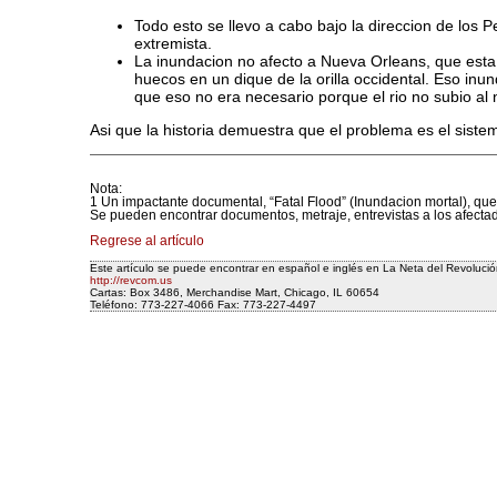
Todo esto se llevo a cabo bajo la direccion de los 
extremista.
La inundacion no afecto a Nueva Orleans, que esta 
huecos en un dique de la orilla occidental. Eso inun
que eso no era necesario porque el rio no subio al n
Asi que la historia demuestra que el problema es el sistema
Nota:
1 Un impactante documental, “Fatal Flood” (Inundacion mortal), que
Se pueden encontrar documentos, metraje, entrevistas a los afect
Regrese al artículo
Este artículo se puede encontrar en español e inglés en La Neta del Revolució
http://revcom.us
Cartas: Box 3486, Merchandise Mart, Chicago, IL 60654
Teléfono: 773-227-4066 Fax: 773-227-4497