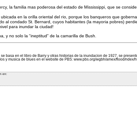
Percy, la familia mas poderosa del estado de Mississippi, que se consid
ubicada en la orilla oriental del rio, porque los banqueros que gober
do al condado St. Bernard, cuyos habitantes (la mayoria pobres) perdier
ivel para inundar la ciudad!
, y no solo la “ineptitud” de la camarilla de Bush.
 se basa en el libro de Barry y otras historias de la inundacion de 1927, se pres
ados y musica de blues en el website de PBS: www.pbs.org/wgbh/amex/flood/ndex/h
n en: