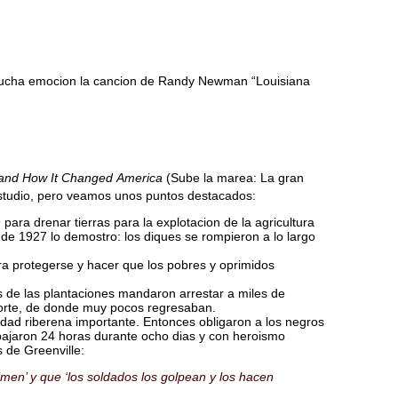
on mucha emocion la cancion de Randy Newman “Louisiana
d and How It Changed
America
(Sube la marea: La gran
estudio, pero veamos unos puntos destacados:
para drenar tierras para la explotacion de la agricultura
n de 1927 lo demostro: los diques se rompieron a lo largo
ara protegerse y hacer que los pobres y oprimidos
nos de las plantaciones mandaron arrestar a miles de
Norte, de donde muy pocos regresaban.
dad riberena importante. Entonces obligaron a los negros
rabajaron 24 horas durante ocho dias y con heroismo
 de Greenville:
imen’ y que ‘los soldados los golpean y los hacen