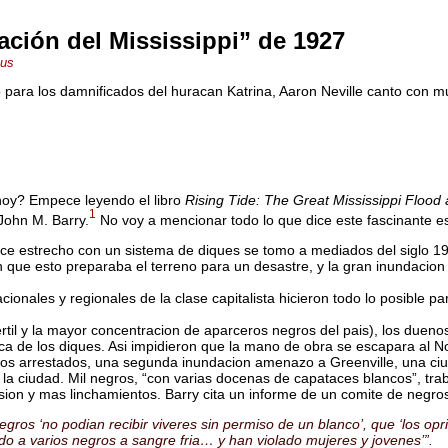
ación del Mississippi” de 1927
.us
ero para los damnificados del huracan Katrina, Aaron Neville canto c
hoy? Empece leyendo el libro
Rising Tide: The Great Mississippi Floo
1
John M. Barry.
No voy a mencionar todo lo que dice este fascinante 
auce estrecho con un sistema de diques se tomo a mediados del siglo 19 
ian que esto preparaba el terreno para un desastre, y la gran inundacio
cionales y regionales de la clase capitalista hicieron todo lo posible p
 fertil y la mayor concentracion de aparceros negros del pais), los due
a de los diques. Asi impidieron que la mano de obra se escapara al 
 los arrestados, una segunda inundacion amenazo a Greenville, una ciu
var la ciudad. Mil negros, “con varias docenas de capataces blancos”, t
ion y mas linchamientos. Barry cita un informe de un comite de negros
gros ‘no podian recibir viveres sin permiso de un blanco’, que ‘los opr
do a varios negros a sangre fria… y han violado mujeres y jovenes’”.