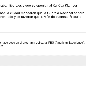
eraban liberales y que se oponian al Ku Klux Klan por
naban la ciudad mandaron que la Guardia Nacional abriera
on todo y se tuvieron que ir. A fin de cuentas, ?resulto
ento hace poco en el programa del canal PBS “American Experience”.
tml.