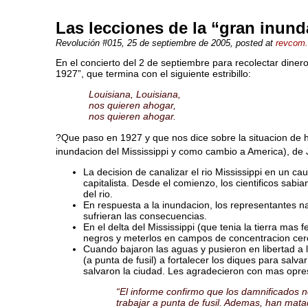
Las lecciones de la “gran inund
Revolución #015
, 25 de septiembre de 2005, posted at
revcom
En el concierto del 2 de septiembre para recolectar din
1927”, que termina con el siguiente estribillo:
Louisiana, Louisiana,
nos quieren ahogar,
nos quieren ahogar.
?Que paso en 1927 y que nos dice sobre la situacion de 
inundacion del Mississippi y como cambio a America), de 
La decision de canalizar el rio Mississippi en un c
capitalista. Desde el comienzo, los cientificos sab
del rio.
En respuesta a la inundacion, los representantes na
sufrieran las consecuencias.
En el delta del Mississippi (que tenia la tierra mas
negros y meterlos en campos de concentracion cerc
Cuando bajaron las aguas y pusieron en libertad a
(a punta de fusil) a fortalecer los diques para sal
salvaron la ciudad. Les agradecieron con mas opres
“El informe confirmo que los damnificados ne
trabajar a punta de fusil. Ademas, han mata