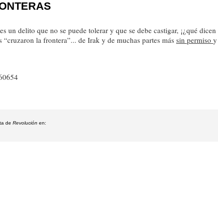
RONTERAS
o es un delito que no se puede tolerar y que se debe castigar, ¡¿qué dic
es “cruzaron la frontera”... de Irak y de muchas partes más
sin permiso
y
 60654
eta de
Revolución
en: