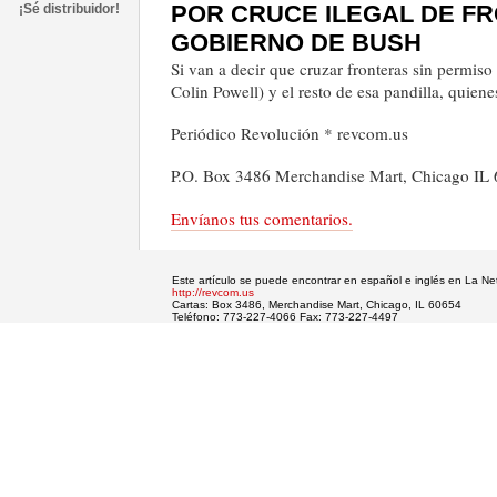
POR CRUCE ILEGAL DE F
¡Sé distribuidor!
GOBIERNO DE BUSH
Si van a decir que cruzar fronteras sin permis
Colin Powell) y el resto de esa pandilla, quien
Periódico Revolución * revcom.us
P.O. Box 3486 Merchandise Mart, Chicago IL
Envíanos tus comentarios.
Este artículo se puede encontrar en español e inglés en La N
http://revcom.us
Cartas: Box 3486, Merchandise Mart, Chicago, IL 60654
Teléfono: 773-227-4066 Fax: 773-227-4497