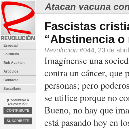
Atacan vacuna cont
Fascistas cristi
“Abstinencia o
Especial
Revolución
#044, 23 de abri
Lo Nuevo
Imagínense una socied
Bob Avakian
contra un cáncer, que p
Articulos
Contacto
personas; pero poderos
Suscribete
se utilice porque no co
¡Contribuye a
Revolución!
Bueno, no hay que imag
CONTRIBUYE
está pasando hoy en l
SUSCRIBETE