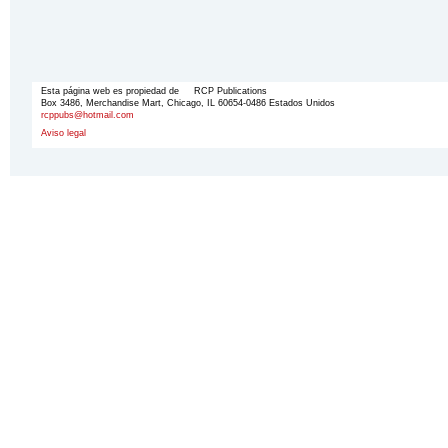
Esta página web es propiedad de RCP Publications
Box 3486, Merchandise Mart, Chicago, IL 60654-0486 Estados Unidos
rcppubs@hotmail.com
Aviso legal