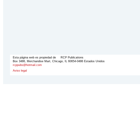
Esta página web es propiedad de RCP Publications
Box 3486, Merchandise Mart, Chicago, IL 60654-0486 Estados Unidos
rcppubs@hotmail.com
Aviso legal