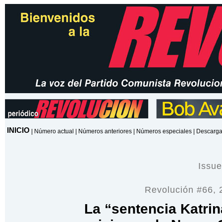
INICIO
|
Número actual
|
Números anteriores
|
Números especiales
|
Descarga
Issu
Revolución #66, 
La “sentencia Katri