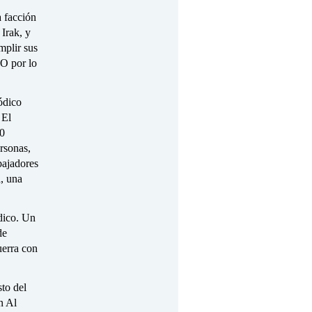
a facción
Irak, y
mplir sus
 O por lo
ódico
 El
60
rsonas,
bajadores
, una
dico. Un
de
uerra con
to del
n Al