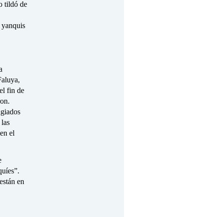
 tildó de
 yanquis
a
Faluya,
l fin de
ron.
ugiados
 las
en el
e
quíes”.
están en