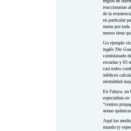
región de fuert
reaccionarias 
de la resistenc
en particular p
metas por toda 
menos tiene qu
Un ejemplo viol
inglés
The Gua
comisionado de
escuelas y 65 
casi todos com
médicos calcula
mortalidad may
En Faluya, un 
especialista en
“centros propa
armas químicas
Aquí los medios
mundo (y especi