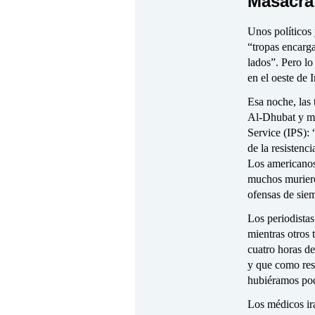
Masacra
Unos políticos 
“tropas encarga
lados”. Pero l
en el oeste de 
Esa noche, las 
Al-Dhubat y mat
Service (IPS):
de la resistenc
Los americanos 
muchos muriero
ofensas de sie
Los periodista
mientras otros 
cuatro horas de
y que como res
hubiéramos pod
Los médicos ira