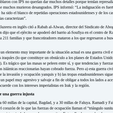
blaron con IPS no querían dar muchos detalles porque temían represali
e muchos murieron desangrados. IPS informó: “La indignación es fuer
ha sido el blanco de repetidas operaciones estadounidenses y de los ca
las caracterizan”.
 Jazeera en inglés citó a Rabah al-Alwan, director del Sindicato de Ab
 dijo que el ejército se apoderó del barrio al-Soufiya en el centro de 
a 211 familias y que francotiradores mataron a los que regresaron a bus
un elemento muy importante de la situación actual es una guerra civil e
s iraquíes (lo que constituye un obstáculo a los planes de Estados Unido
n). Es trágico que las masas se peleen entre sí, y que tendencias y fuerza
s islámicas reaccionarias hayan cobrado fuerza. Pero a) esta guerra civi
e la invasión y ocupación yanquis y b) las tropas estadounidenses sigu
 papel muy agresivo y salvaje a fin de obligar a todos los lados a ace
cuerde con los intereses imperialistas en Irak y la región.
e una guerra injusta
 60 millas de la capital, Bagdad, y a 30 millas de Faluya. Ramadi y Fa
l corazón de lo que las fuerzas de ocupación llaman el “triángulo sunit