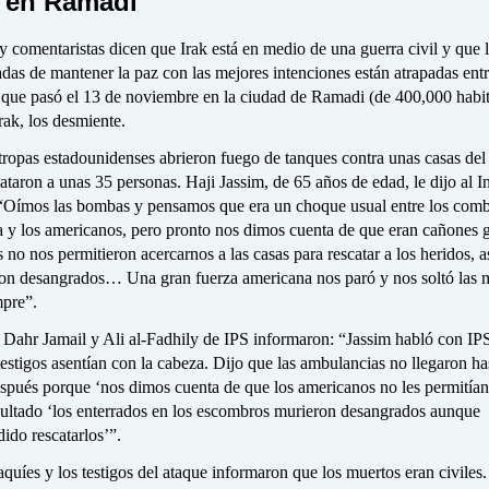
 en Ramadi
y comentaristas dicen que Irak está en medio de una guerra civil y que 
das de mantener la paz con las mejores intenciones están atrapadas entr
o que pasó el 13 de noviembre en la ciudad de Ramadi (de 400,000 habit
Irak, los desmiente.
tropas estadounidenses abrieron fuego de tanques contra unas casas del
aron a unas 35 personas. Haji Jassim, de 65 años de edad, le dijo al In
 “Oímos las bombas y pensamos que era un choque usual entre los comb
ia y los americanos, pero pronto nos dimos cuenta de que eran cañones 
no nos permitieron acercarnos a las casas para rescatar a los heridos, a
n desangrados… Una gran fuerza americana nos paró y nos soltó las 
mpre”.
s Dahr Jamail y Ali al-Fadhily de IPS informaron: “Jassim habló con IP
testigos asentían con la cabeza. Dijo que las ambulancias no llegaron ha
spués porque ‘nos dimos cuenta de que los americanos no les permitían 
ultado ‘los enterrados en los escombros murieron desangrados aunque
ido rescatarlos’”.
quíes y los testigos del ataque informaron que los muertos eran civiles