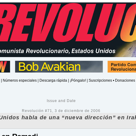
|
Números especiales
|
Descarga rápida
|
¡Póngalo!
|
Suscripciones • Donaciones
Issue and Date
Revolución #71, 3 de diciembre de 2006
Unidos habla de una “nueva dirección” en Ira