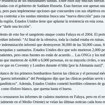
e resistencia de los musulmanes sunitas. Entre ellos hay muchas fuerzas
aliadas con el gobierno de Saddam Hussein. Esas fuerzas son apenas un
ia, pero para implementar opciones que concuerden con sus objetivos en 
ara controlar a los sunitas mientras busca una “nueva dirección” para cu
la región, Estados Unidos tiene que aplastar la resistencia en esta zona.
e “darle una lección”.
ento de esto fue el sangriento ataque contra Faluya en el 2004. El peri
rdian
informó: “Al final de la ofensiva, toda la ciudad estaba en ruinas.
 indemnización informó que destruyeron 36,000 de las 50,000 casas, 
mezquitas y santuarios. Estados Unidos dice que solo murieron 2,000 pe
batientes, pero otras fuentes no están de acuerdo… Las ONGs y los tra
n que murieron de 4,000 a 6,000 personas, en su mayoría civiles, o sea
or que en Coventry y Londres durante el blitz [por la Alemania nazi]”.
blanco de los primeros bombardeos fueron las clínicas y el personal mé
 “guerra informática” del Pentágono dijo que las clínicas podrían servir 
gandísticos”. Además, Estados Unidos cometió horribles crímenes de g
 como fósforo blanco, que quema hasta el hueso.
 censuraron los informes de cuántos murieron en Faluya, pero en el res
almente en el Medio Oriente) se veían las últimas noticias cada hora e