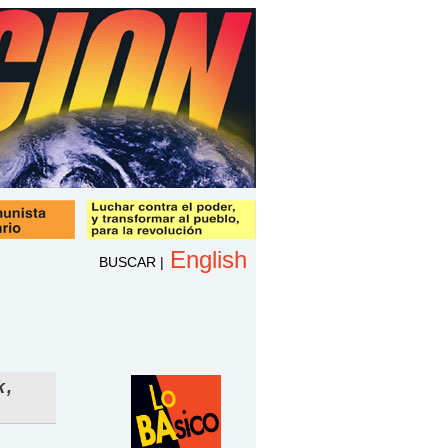
English
BUSCAR
|
k,