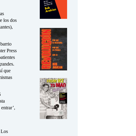
las
e los dos
antes),
 barrio
ter Press
atientes
grandes.
sí que
mismas
S
sta
entrar’,
. Los