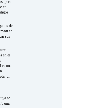
as, pero
te en
stigos
ogados de
Ramadi en
car sus
ntre
s en el
s
l es una
en
ptar un
luya se
a”, una