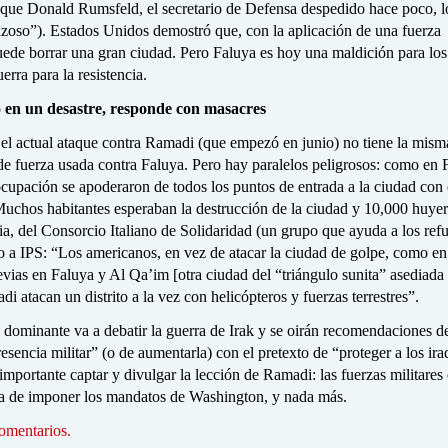
 que Donald Rumsfeld, el secretario de Defensa despedido hace poco, lo
nzoso”). Estados Unidos demostró que, con la aplicación de una fuerza
ede borrar una gran ciudad. Pero Faluya es hoy una maldición para los
erra para la resistencia.
en un desastre, responde con masacres
 el actual ataque contra Ramadi (que empezó en junio) no tiene la mism
de fuerza usada contra Faluya. Pero hay paralelos peligrosos: como en 
ocupación se apoderaron de todos los puntos de entrada a la ciudad con e
 Muchos habitantes esperaban la destrucción de la ciudad y 10,000 huye
a, del Consorcio Italiano de Solidaridad (un grupo que ayuda a los ref
ijo a IPS: “Los americanos, en vez de atacar la ciudad de golpe, como en
vias en Faluya y Al Qa’im [otra ciudad del “triángulo sunita” asediada 
i atacan un distrito a la vez con helicópteros y fuerzas terrestres”.
e dominante va a debatir la guerra de Irak y se oirán recomendaciones d
esencia militar” (o de aumentarla) con el pretexto de “proteger a los ira
portante captar y divulgar la lección de Ramadi: las fuerzas militares 
ta de imponer los mandatos de Washington, y nada más.
omentarios.