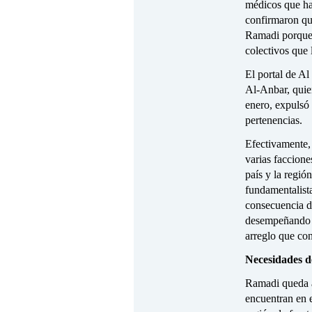
médicos que ha
confirmaron qu
Ramadi porque 
colectivos que 
El portal de Al
Al-Anbar, quien
enero, expulsó 
pertenencias.
Efectivamente, 
varias faccione
país y la regió
fundamentalista
consecuencia d
desempeñando un
arreglo que con
Necesidades d
Ramadi queda a
encuentran en e