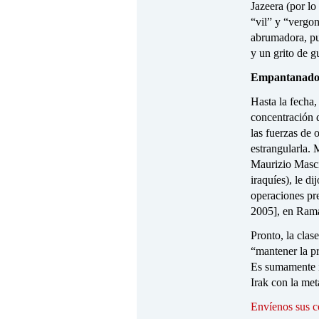
Jazeera (por lo
“vil” y “vergo
abrumadora, pu
y un grito de gu
Empantanado 
Hasta la fecha,
concentración 
las fuerzas de 
estrangularla.
Maurizio Masci
iraquíes), le d
operaciones pre
2005], en Ramad
Pronto, la clas
“mantener la pr
Es sumamente im
Irak con la me
Envíenos sus c