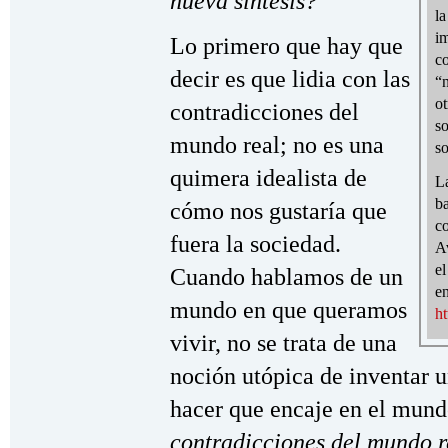
nueva síntesis?
la
im
Lo primero que hay que
co
decir es que lidia con las
“
ot
contradicciones del
s
mundo real; no es una
so
quimera idealista de
L
ba
cómo nos gustaría que
c
fuera la sociedad.
Av
el
Cuando hablamos de un
e
mundo en que queramos
h
vivir, no se trata de una
noción utópica de inventar u
hacer que encaje en el mundo
contradicciones del mundo r