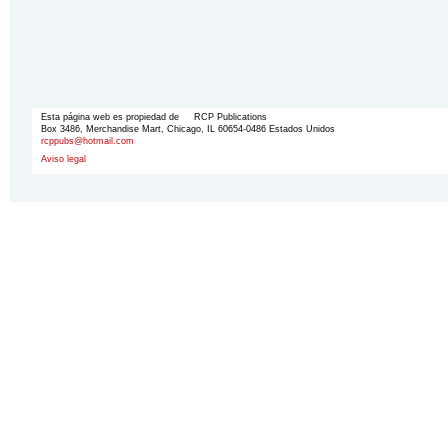
Esta página web es propiedad de RCP Publications
Box 3486, Merchandise Mart, Chicago, IL 60654-0486 Estados Unidos
rcppubs@hotmail.com
Aviso legal