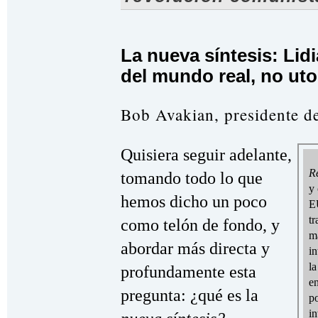
La nueva síntesis: Lid
del mundo real, no ut
Bob Avakian, presidente d
Quisiera seguir adelante,
R
tomando todo lo que
y
hemos dicho un poco
EU
tr
como telón de fondo, y
m
abordar más directa y
in
la
profundamente esta
en
pregunta: ¿qué es la
po
in