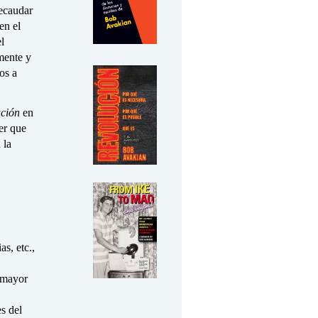
ecaudar
en el
l
mente y
os a
ción
en
er que
 la
s, etc.,
n mayor
s del