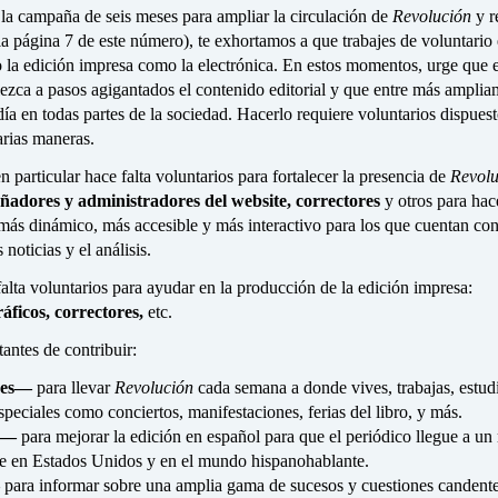
la campaña de seis meses para ampliar la circulación de
Revolución
y r
a página 7 de este número), te exhortamos a que trabajes de voluntario 
o la edición impresa como la electrónica. En estos momentos, urge que e
lezca a pasos agigantados el contenido editorial y que entre más amplia
a en todas partes de la sociedad. Hacerlo requiere voluntarios dispuest
arias maneras.
particular hace falta voluntarios para fortalecer la presencia de
Revolu
eñadores y administradores del website, correctores
y otros para hac
más dinámico, más accesible y más interactivo para los que cuentan con
s noticias y el análisis.
lta voluntarios para ayudar en la producción de la edición impresa:
áficos, correctores,
etc.
antes de contribuir:
ores—
para
llevar
Revolución
cada semana a donde vives, trabajas, estudia
speciales como conciertos, manifestaciones, ferias del libro, y más.
es—
para mejorar la edición en español para que el periódico llegue a u
üe en Estados Unidos y en el mundo hispanohablante.
—
para informar sobre una amplia gama de sucesos y cuestiones candente