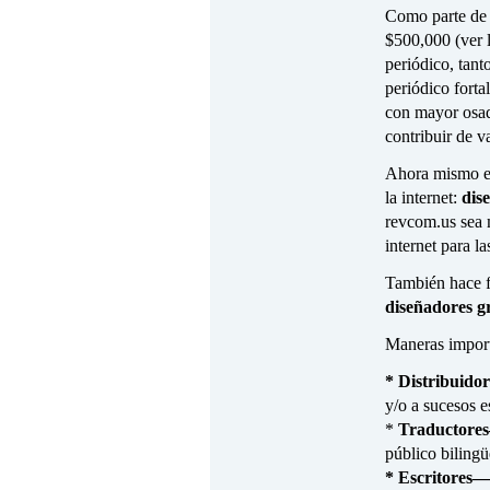
Como parte de 
$500,000 (ver l
periódico, tant
periódico forta
con mayor osadí
contribuir de v
Ahora mismo en 
la internet:
dis
revcom.us sea 
internet para la
También hace fa
diseñadores gr
Maneras import
* Distribuid
y/o a sucesos e
*
Traductor
público biling
* Escritores