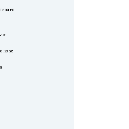
humana en
var
ro no se
en