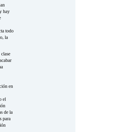
Han
oy hay
e
cta todo
o, la
 clase
 acabar
na
ación en
o el
ión
s de la
s para
ción