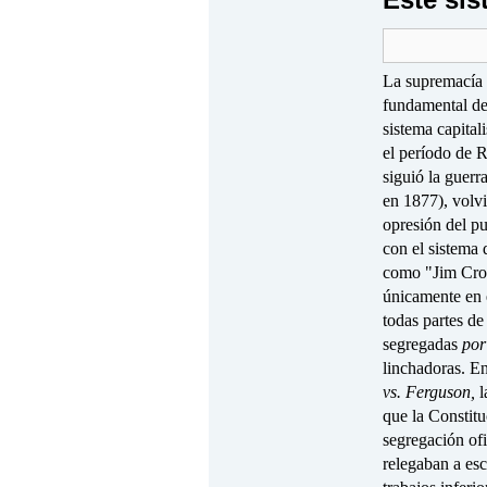
La supremacía 
fundamental de
sistema capital
el período de 
siguió la guerr
en 1877), volv
opresión del pu
con el sistema
como "Jim Cro
únicamente en e
todas partes de
segregadas
por
linchadoras. En
vs. Ferguson,
l
que la Constitu
segregación ofi
relegaban a esc