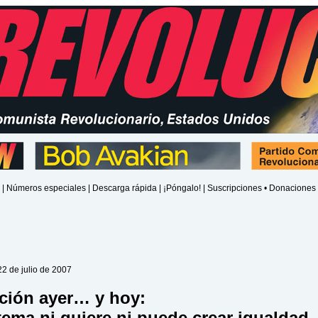
|
Números especiales
|
Descarga rápida
|
¡Póngalo!
|
Suscripciones • Donaciones
2 de julio de 2007
ción ayer… y hoy:
tema ni quiere ni puede crear igualdad