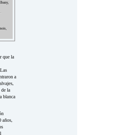
Albany,
nois,
r que la
 Las
ntraron a
alvajes,
 de la
a blanca
ón
0 años,
os
l