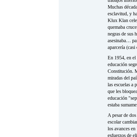
trabajos inferi
Muchas décadas
esclavitud, y h
Klux Klan cele
quemaba cruces,
negras de sus h
asesinaba… par
aparcería (casi 
En 1954, en el 
educación segr
Constitución. M
miradas del paí
las escuelas a 
que les bloque
educación "sepa
estaba sumament
A pesar de dos
escolar cambia
los avances en 
esfuerzos de el