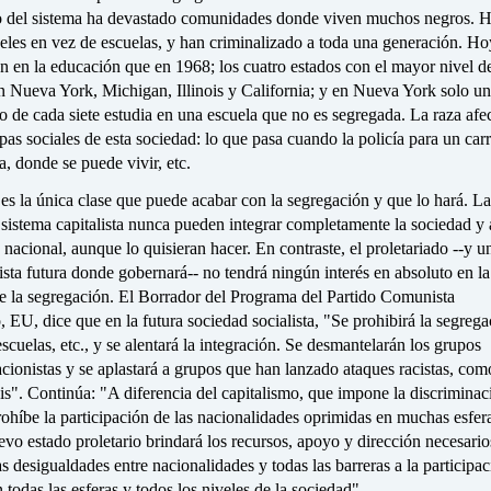
 del sistema ha devastado comunidades donde viven muchos negros. 
celes en vez de escuelas, y han criminalizado a toda una generación. H
n en la educación que en 1968; los cuatro estados con el mayor nivel d
n Nueva York, Michigan, Illinois y California; y en Nueva York solo un
o de cada siete estudia en una escuela que no es segregada. La raza afe
apas sociales de esta sociedad: lo que pasa cuando la policía para un carr
, donde se puede vivir, etc.
 es la única clase que puede acabar con la segregación y que lo hará. La
 sistema capitalista nunca pueden integrar completamente la sociedad y
 nacional, aunque lo quisieran hacer. En contraste, el proletariado --y u
ista futura donde gobernará-- no tendrá ningún interés en absoluto en la
e la segregación. El Borrador del Programa del Partido Comunista
 EU, dice que en la futura sociedad socialista, "Se prohibirá la segreg
cuelas, etc., y se alentará la integración. Se desmantelarán los grupos
acionistas y se aplastará a grupos que han lanzado ataques racistas, com
s". Continúa: "A diferencia del capitalismo, que impone la discriminac
rohíbe la participación de las nacionalidades oprimidas en muchas esfera
evo estado proletario brindará los recursos, apoyo y dirección necesario
as desigualdades entre nacionalidades y todas las barreras a la participa
n todas las esferas y todos los niveles de la sociedad".