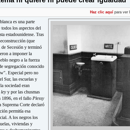
Haz clic aquí
para ver 
blanca es una parte
 todos los aspectos del
ista estadounidense. Tras
Reconstrucción (que
a de Secesión y terminó
ieron a imponer la
eblo negro a la fuerza
 de segregación conocido
w". Especial pero no
l Sur, las escuelas y
 la sociedad eran
 ley
y por las chusmas
 1896, en el fallo
Plessy
a Suprema Corte declaró
ción permitía esa
cial. A los negros los
uelas, viviendas y