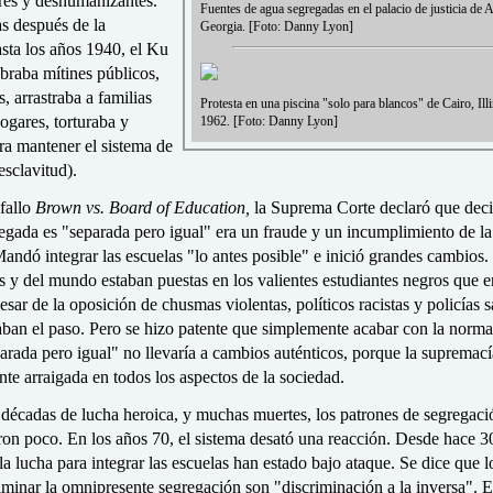
ores y deshumanizantes.
Fuentes de agua segregadas en el palacio de justicia de 
 después de la
Georgia. [Foto: Danny Lyon]
asta los años 1940, el Ku
braba mítines públicos,
 arrastraba a familias
Protesta en una piscina "solo para blancos" de Cairo, Illi
ogares, torturaba y
1962. [Foto: Danny Lyon]
a mantener el sistema de
esclavitud).
fallo
Brown vs. Board of Education,
la Suprema Corte declaró que deci
egada es "separada pero igual" era un fraude y un incumplimiento de la
andó integrar las escuelas "lo antes posible" e inició grandes cambios.
s y del mundo estaban puestas en los valientes estudiantes negros que e
pesar de la oposición de chusmas violentas, políticos racistas y policías s
aban el paso. Pero se hizo patente que simplemente acabar con la norma
rada pero igual" no llevaría a cambios auténticos, porque la supremací
e arraigada en todos los aspectos de la sociedad.
 décadas de lucha heroica, y muchas muertes, los patrones de segregaci
ron poco. En los años 70, el sistema desató una reacción. Desde hace 3
la lucha para integrar las escuelas han estado bajo ataque. Se dice que l
iminar la omnipresente segregación son "discriminación a la inversa". E