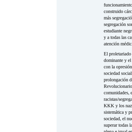
funcionamiento
construido cár
más segregació
segregación so
estudiante negr
y a todas las c
atención médica
El proletariado
dominante y el
con la opresión
sociedad social
prolongación d
Revolucionario,
comunidades, es
racistas/segreg
KKK y los nazi
sistemática y p
sociedad, el nu
superar todas l
plena e igual e