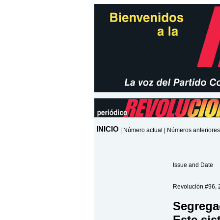
INICIO
|
Número actual
|
Números anteriores
Issue and Date
Revolución #96, 2
Segrega
Este sis