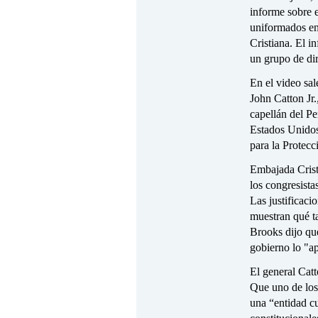
informe sobre e
uniformados en
Cristiana. El i
un grupo de dir
En el video sal
John Catton Jr.
capellán del P
Estados Unidos,
para la Protec
Embajada Cristi
los congresista
Las justificaci
muestran qué t
Brooks dijo qu
gobierno lo "a
El general Catt
Que uno de los 
una “entidad cu