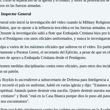
s, como la separación de la iglesia y el estado, y sobre la penetración de
anos en las fuerzas armadas.
l Inspector General
neral solo inició la investigación del video cuando la Military Religiou
ion, que se opone a la influencia teocrática en las fuerzas armadas, e
urante la investigación salió a flote que Embajada Cristiana hizo por 
n el Pentágono con unos oficiales uniformados, y nunca lo investigaron
lpa a varios de los máximos oficiales que salieron en el video. En parti
amente a Preston Geren, el secretario del Ejército, a pesar de que en e
ones de apoyo a Embajada Cristiana desde el Pentágono.
omen medidas disciplinarias contra estos oficiales, pues otros dos inci
an un patrón.
ry Boykin lo
ascendieron
a subsecretario de Defensa para Inteligencia a
 recorrió el país en uniforme, habló en varias iglesia y dijo: "Estamos 
spiritual. Satanás quiere destruir esta nación. Quiere destruir nuestra na
o cristiano" y Bush "está en la Casa Blanca porque dios lo puso ahí para
 nos encontramos".
flote que había intolerancia contra los cadetes no cristianos en la Acad