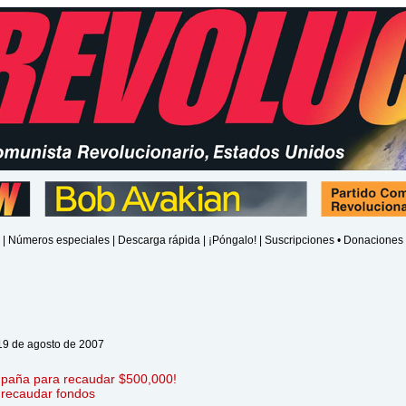
|
Números especiales
|
Descarga rápida
|
¡Póngalo!
|
Suscripciones • Donaciones
19 de agosto de 2007
paña para recaudar $500,000!
 recaudar fondos