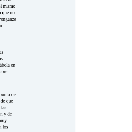
 el mismo
ó que no
 venganza
Un
us
as
rábola en
obre
o
 punto de
y de que
 las
ón y de
 muy
n los