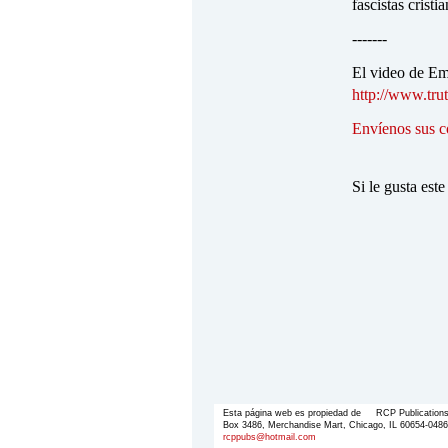
fascistas crist
-------
El video de Em
http://www.tr
Envíenos sus c
Si le gusta este
Esta página web es propiedad de RCP Publication
Box 3486, Merchandise Mart, Chicago, IL 60654-048
rcppubs@hotmail.com