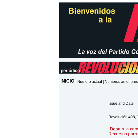
INICIO
|
Número actual
|
Números anteriores
Issue and Date
Revolución #98, 
¡
Dona
a la cam
Recursos para