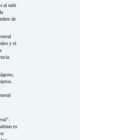
 al salir
da
ombre de
eneral
slen y el
a
encia
tágono,
njeros.
o
eneral
ral”.
listas es
os