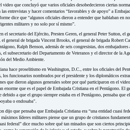
l video que concluyó que varios oficiales desobedecieron ciertas normas
 las entrevistas y hacer comentarios “favorables y de apoyo” a Embaja
nforme dice que “algunos oficiales dieron a entender que hablaban en n
igentes militares y no solo por sí mismo”.
en el secretario del Ejército, Presten Geren, el general Peter Sutton, el g
, el general de brigada Vincent Brooks, el general de brigada Robert Ca
entágono, Ralph Benson, además de seis congresistas, dos embajadores 
 el subsecretario del Departamento de Veteranos y el director de la Ag
ción del Medio Ambiente.
ana hace proselitismo en Washington, D.C., entre los oficiales del Pen
s, los funcionarios nombrados por el presidente y los diplomáticos extra
ones que dieron algunos generales sobre por qué participaron en el vide
an enorme que es el papel de Embajada Cristiana en el Pentágono. El g
e debido a que el grupo siempre estaba en el Pentágono, pensaba que el
poyaba o endosaba".
on dijo que pensaba que Embajada Cristiana era “una entidad cuasi fede
máximos líderes militares piense que un grupo de cristianos fundamenta
asi federal” dice mucho sobre qué tan minados que son ciertos principi