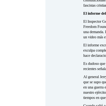
constitucionale
fascistas cristi
El informe de
El Inspector Ge
Freedom Foundat
una demanda. D
un video más e
El informe excu
exculpa complet
hace declaraci
Es dudoso que t
recientes señal
Al general Jer
que se supo que
en una guerra e
nuestro ejércit
tiempos en que
Cuando salió a 