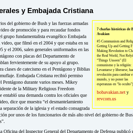
erales y Embajada Cristiana
rios del gobierno de Bush y las fuerzas armadas
7 charlas históricas de 
 video de promoción y para recaudar fondos
Avakian
el grupo fundamentalista evangélico Embajada
#5 Communism and Relig
l video, que filmó en el 2004 y que estaba en su
Getting Up and Getting F
05 y el 2006, salen generales uniformados en las
Making Revolution to Ch
entágono con placas del Departamento de
the Real World, Not Rely
“Things Unseen” (El
blan fervientemente de su apoyo al grupo.
comunismo y la religión:
a clases de catecismo en el Pentágono y Biblias
Levantarse y liberarse, ha
revolución para cambiar e
amuflaje. Embajada Cristiana recibió permiso
mundo, y no poner las
 el Pentágono durante varios meses. Mikey
esperanzas en “lo oculto”
sidente de la Military Religious Freedom
bobavakian.net
y
e entabló una demanda contra los oficiales que
revcom.us
video, dice que muestra “el desmantelamiento
la separación de la iglesia y el estado consagrada
ción por unos de los funcionarios de más alto nivel del gobierno de Bus
s”.
 la Oficina del Inspector General del Departamento de Defensa publicó 