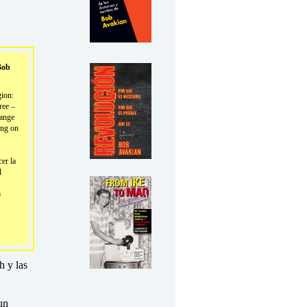
Bob
ion:
ree –
ange
ing on
cer la
l
)
h y las
un