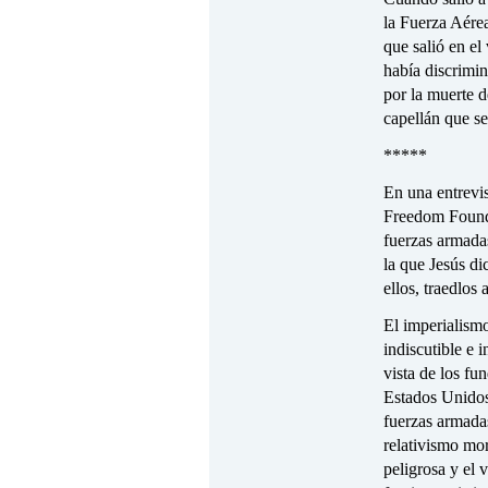
la Fuerza Aérea
que salió en el
había discrimin
por la muerte d
capellán que s
*****
En una entrevis
Freedom Foundat
fuerzas armadas
la que Jesús di
ellos, traedlos
El imperialismo
indiscutible e 
vista de los fu
Estados Unidos 
fuerzas armadas
relativismo mo
peligrosa y el 