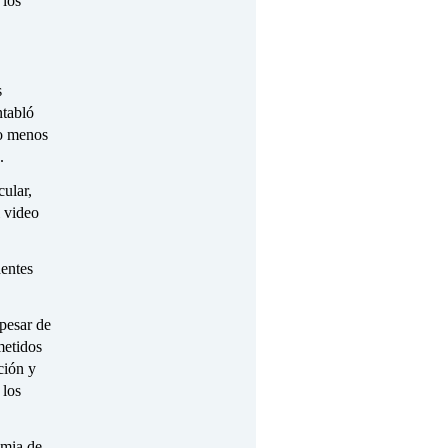
 los
s
ntabló
lo menos
.
cular,
l video
dentes
 pesar de
metidos
ción y
 los
emia de