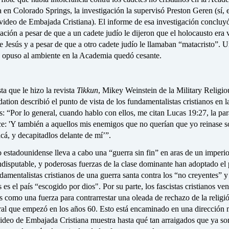
 en Colorado Springs, la investigación la supervisó Preston Geren (sí,
 video de Embajada Cristiana). El informe de esa investigación concluy
ación a pesar de que a un cadete judío le dijeron que el holocausto era
e Jesús y a pesar de que a otro cadete judío le llamaban “matacristo”. 
e opuso al ambiente en la Academia quedó cesante.
ta que le hizo la revista
Tikkun
, Mikey Weinstein de la Military Religio
ion describió el punto de vista de los fundamentalistas cristianos en l
: “Por lo general, cuando hablo con ellos, me citan Lucas 19:27, la pa
ce: 'Y también a aquellos mis enemigos que no querían que yo reinase s
 acá, y decapitadlos delante de mí’”.
 estadounidense lleva a cabo una “guerra sin fin” en aras de un imperi
indisputable, y poderosas fuerzas de la clase dominante han adoptado el
ndamentalistas cristianos de una guerra santa contra los “no creyentes” 
es el país “escogido por dios". Por su parte, los fascistas cristianos ven
 como una fuerza para contrarrestar una oleada de rechazo de la religi
ral que empezó en los años 60. Esto está encaminado en una dirección
video de Embajada Cristiana muestra hasta qué tan arraigados que ya so