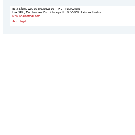
Esta página web es propiedad de RCP Publications
Box 3486, Merchandise Mart, Chicago, IL 60654-0486 Estados Unidos
rcppubs@hotmail.com
Aviso legal