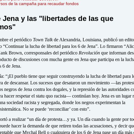
ursos de la campaña para recaudar fondos
 Jena y las "libertades de las que
amos"
mbre el periódico
Town Talk
de Alexandria, Louisiana, publicó un edito
do “Continuar la lucha de libertad para los 6 de Jena”. Lo firmaron “Ali
nk Brown, corresponsales del periódico
Revolución
que informan des
oducto de discusiones con mucha gente en Jena que participa en la luch
s 6 de Jena.
cía: “¡El pueblo tiene que seguir construyendo la lucha de libertad para l
ra de descansar. Los sucesos que desataron un movimiento —las protest
los negros de Jena contra los dogales, y la represión de las autoridades c
ra hacer respetar el statu quo racista— continúan hoy. Jena es un lugar r
una sociedad racista y segregada, donde los negros experimentan la
sistemática. No se puede ‘reconciliar’ con esto”.
hortó a realizar “un día de protesta…y ya. Un día cuando la gente por to
puede hacer la demanda de que retiren todas las acusaciones, y decir qu
eptable que Mychal Bell o cualquiera de los 6 de Jena pase un día más 