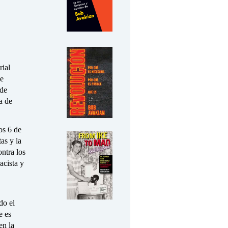
rial
ce
de
a de
os 6 de
as y la
ontra los
acista y
do el
e es
en la