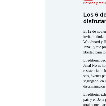
Noticias y rec
Los 6 de
disfrut
El 12 de novie
invitado titula
Woodward y Ha
Jena”, y fue pr
libertad para lo
El editorial de
Jena! No es ho
resistencia de 
seis jóvenes pa
segregado, en 
discriminación 
El editorial ex
país y en Jena 
totalmente inac