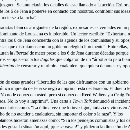
 juzguen. Se anunciarán los detalles de este llamado a la acción. Exhor
 de los 6 de Jena a ponerse en contacto con nosotros, contribuir sus ideas
 meterse a la lucha”.
acistas blancos arrogantes de la región, expresar estas verdades en un 
 dominante de Louisiana es intolerable. Un lector escribió: “Exhortar a re
ntra los 6 de Jena concuerda con la agenda de los comunistas y su opos
de las que disfrutamos con un gobierno elegido libremente”. Entre ellas,
guran la
libertad
de meter preso a los 6 de Jena durante décadas porque 
ros se opusieron a los
dogales
que colgaron de un “árbol solo para bla
libertad
de censurar y reprimir a cualquiera que quiera denunciar y opo
ón de estas grandes “libertades de las que disfrutamos con un gobierno
 única imprenta de Jena se negó a imprimir esta declaración. El dueño le
o no le conozco a usted, pero sí conozco a Reed Walters y a Craig Fr
sos. No lo voy a imprimir”. Una carta a
Town Talk
denunció el incidente
omentarios como: “La última vez que lo investigué, todavía vivimos en 
ho de no atender a cualquiera, sin importar el color o la raza”. Y los
blancos hicieron amenazas como: “Si a los pendejos comunistas y los 
 les gusta la situación aquí, ¡que se vayan!” y pidieron la dirección de A