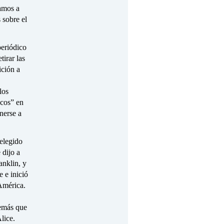
tamos a
 sobre el
periódico
tirar las
ición a
los
ncos” en
nerse a
 elegido
 dijo a
anklin, y
 e inició
América.
demás que
lice.