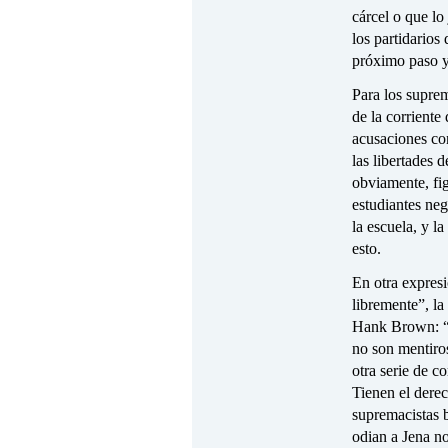
cárcel o que lo
los partidarios
próximo paso y
Para los suprem
de la corriente
acusaciones co
las libertades 
obviamente, fi
estudiantes neg
la escuela, y la
esto.
En otra expresi
libremente”, la
Hank Brown: “Y
no son mentiro
otra serie de c
Tienen el derec
supremacistas 
odian a Jena no