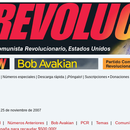
|
Números especiales
|
Descarga rápida
|
¡Póngalo!
|
Suscripciones • Donaciones
 25 de noviembre de 2007
l
|
Números Anteriores
|
Bob Avakian
|
PCR
|
Temas
|
Comuní
paña para recaudar $500,000!