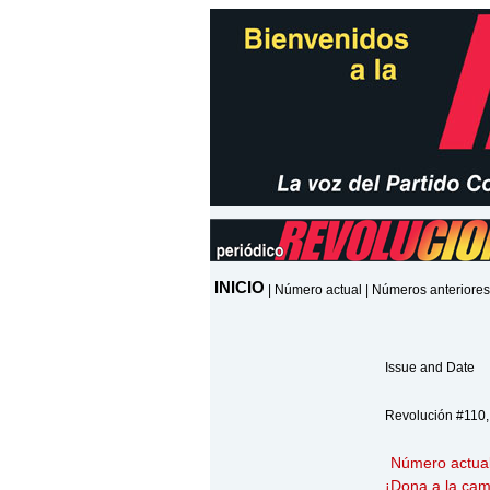
INICIO
|
Número actual
|
Números anteriores
Issue and Date
Revolución #110,
Número actua
¡
Dona
a la cam