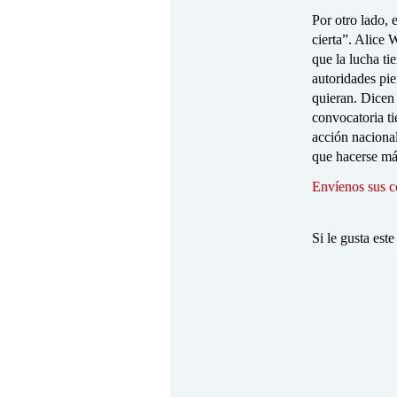
Por otro lado,
cierta”. Alice
que la lucha t
autoridades pi
quieran. Dicen 
convocatoria t
acción nacional
que hacerse má
Envíenos sus c
Si le gusta este