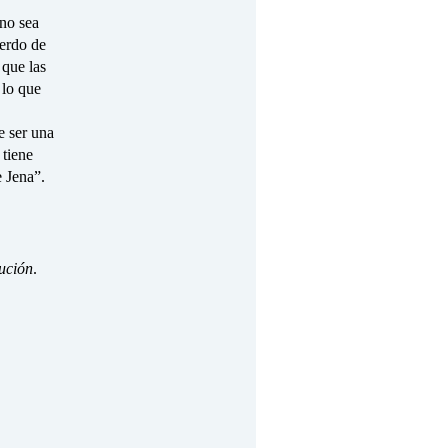
 no sea
erdo de
 que las
 lo que
e ser una
 tiene
de Jena”.
ución
.