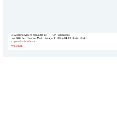
Esta página web es propiedad de RCP Publications
Box 3486, Merchandise Mart, Chicago, IL 60654-0486 Estados Unidos
rcppubs@hotmail.com
Aviso legal