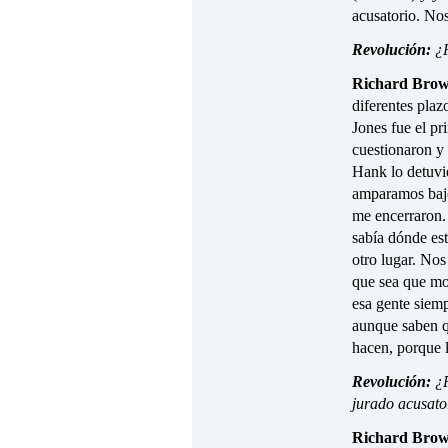
acusatorio. Nos
Revolución:
¿P
Richard Brow
diferentes pla
Jones fue el p
cuestionaron y
Hank lo detuvi
amparamos bajo
me encerraron. 
sabía dónde es
otro lugar. Nos
que sea que mo
esa gente siemp
aunque saben q
hacen, porque l
Revolución:
¿P
jurado acusato
Richard Brow