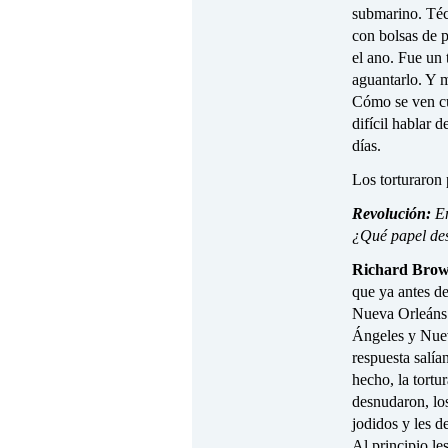
submarino. Téc
con bolsas de p
el ano. Fue un 
aguantarlo. Y 
Cómo se ven cu
difícil hablar 
días.
Los torturaron 
Revolución:
En
¿Qué papel d
Richard Brow
que ya antes de
Nueva Orleáns.
Ángeles y Nuev
respuesta salía
hecho, la tortu
desnudaron, los
jodidos y les d
Al principio le