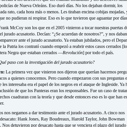
policías de Nueva Orleáns. Eso duró días. No los dejaban dormir, los
cada rato, cada hora más o menos. Les tiraban encima cobijas mojadas,
que no pudieran ni respirar. Eso es lo que tuvieron que aguantar por días
Frank McCoy son los que en el 2005 vinieron a tocar nuestras puertas d
el jurado acusatorio. Decían: “¿Se acuerdan de nosotros?”, y nos daban
mparecer ante el jurado acusatorio. Ya estaban jubilados, pero el Depa
 la Patria los contrató cuando empezó a reabrir estos casos cerrados [l
ntera Negra que estaban cerrados —
Revolución
] por todo el país.
ué paso con la investigación del jurado acusatorio?
n:
La primera vez que vinieron nos dijeron que querían hacernos preg
ncos a quienes conocemos. Pero cuando empezaron con sus preguntas e
e les interesaba era el papel de los negros en el ataque de Ingleside. Ya
nclusión de que los Panteras eran los responsables. Fue un caso de trata
echos cuadraran con la teoría y que desde entonces eso es lo que han e
er.
s nos negamos a dar testimonio ante el jurado acusatorio. A cinco nos
r desacato: Hank Jones, Ray Boudreaux, Harold Taylor, John Bowman
o. Nos detuvieron por desacato hasta que se venciera el plazo del jurado