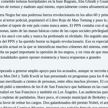
 cometido torturas horripilantes en la base Bagram, Abu Ghraib y Gua
tes de tortura y maltrato aquí mismo, especialmente contra afroamerica
era Negra fue una poderosa fuerza revolucionaria en los años 60 y prin
o al terror policial, popularizó el Libro Rojo de Mao Tsetung y puso la 
 sobre el tapete de este país como nunca antes. El PPN contaba con el 
sonas, tanto de las masas básicas como de las capas sociales privilegiad
no los atacó con saña y nunca ha perdonado ni olvidado. Ha seguido ata
es del PPN y ha querido borrar su legado revolucionario. Eso es especi
tuación actual en la que se intensifican muchos crímenes del sistema, entr
ña un papel importante la opresión de los negros, y en vista de que mu
cionalidades quiere oponer resistencia y busca respuestas a grandes
mpezado a generar amplio apoyo para los acusados, aunque se necesit
os Mos Def y Talib Kweli se han presentado en programas para los 8 d
han movilizado a cientos de personas, entre ellos muchos jóvenes. El c
li pidió a miembros de los 8 de San Francisco que hablaran en las cuat
realizó en San Francisco y también en Los Ángeles. Las audiencias para
o repletas de partidarios. Hace poco, el consejo municipal de Berkeley
a favor de retirar los cargos. Dos galardonados del premio Nobel, el ar
 Mairead Corrigan Maguire, iniciaron una petición firmada por grupo