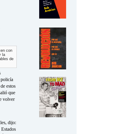
cen con
y la
ables de
s
policía
 de estos
alió que
e volver
es, dijo:
e Estados