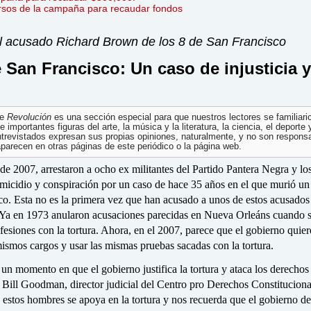
ursos de la campaña para recaudar fondos
al acusado Richard Brown de los 8 de San Francisco
 San Francisco: Un caso de injusticia y
de
Revolución
es una sección especial para que nuestros lectores se familiari
e importantes figuras del arte, la música y la literatura, la ciencia, el deporte 
entrevistados expresan sus propias opiniones, naturalmente, y no son respons
aparecen en otras páginas de este periódico o la página web.
de 2007, arrestaron a ocho ex militantes del Partido Pantera Negra y lo
micidio y conspiración por un caso de hace 35 años en el que murió un 
co. Esta no es la primera vez que han acusado a unos de estos acusados
Ya en 1973 anularon acusaciones parecidas en Nueva Orleáns cuando s
fesiones con la tortura. Ahora, en el 2007, parece que el gobierno quier
mismos cargos y usar las mismas pruebas sacadas con la tortura.
un momento en que el gobierno justifica la tortura y ataca los derechos
Bill Goodman, director judicial del Centro pro Derechos Constitucional
 estos hombres se apoya en la tortura y nos recuerda que el gobierno d