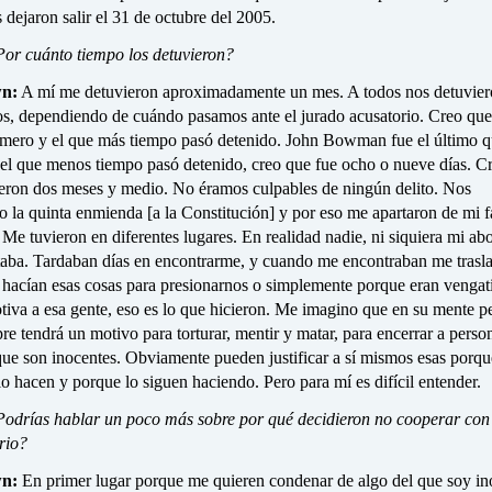
 dejaron salir el 31 de octubre del 2005.
or cuánto tiempo los detuvieron?
n:
A mí me detuvieron aproximadamente un mes. A todos nos detuvier
zos, dependiendo de cuándo pasamos ante el jurado acusatorio. Creo qu
rimero y el que más tiempo pasó detenido. John Bowman fue el último 
 el que menos tiempo pasó detenido, creo que fue ocho o nueve días. C
eron dos meses y medio. No éramos culpables de ningún delito. Nos
 la quinta enmienda [a la Constitución] y por eso me apartaron de mi f
Me tuvieron en diferentes lugares. En realidad nadie, ni siquiera mi ab
taba. Tardaban días en encontrarme, y cuando me encontraban me trasl
 hacían esas cosas para presionarnos o simplemente porque eran vengati
tiva a esa gente, eso es lo que hicieron. Me imagino que en su mente p
re tendrá un motivo para torturar, mentir y matar, para encerrar a perso
ue son inocentes. Obviamente pueden justificar a sí mismos esas porqu
o hacen y porque lo siguen haciendo. Pero para mí es difícil entender.
odrías hablar un poco más sobre por qué decidieron no cooperar con 
rio?
n:
En primer lugar porque me quieren condenar de algo del que soy in