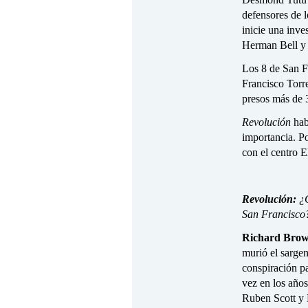
defensores de l
inicie una inve
Herman Bell y 
Los 8 de San 
Francisco Torr
presos más de 
Revolución
hab
importancia. P
con el centro E
Revolución:
¿Q
San Francisco
Richard Bro
murió el sarge
conspiración pa
vez en los años
Ruben Scott y H