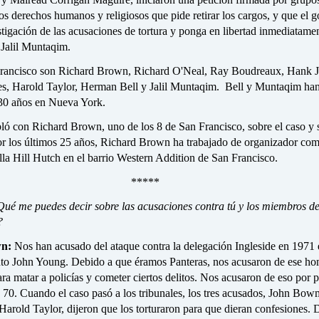
os derechos humanos y religiosos que pide retirar los cargos, y que el 
stigación de las acusaciones de tortura y ponga en libertad inmediatame
Jalil Muntaqim.
Francisco son Richard Brown, Richard O'Neal, Ray Boudreaux, Hank J
es, Harold Taylor, Herman Bell y Jalil Muntaqim. Bell y Muntaqim han
30 años en Nueva York.
ló con Richard Brown, uno de los 8 de San Francisco, sobre el caso y 
or los últimos 25 años, Richard Brown ha trabajado de organizador com
lla Hill Hutch en el barrio Western Addition de San Francisco.
*****
ué me puedes decir sobre las acusaciones contra tú y los miembros de
?
wn:
Nos han acusado del ataque contra la delegación Ingleside en 1971 
nto John Young. Debido a que éramos Panteras, nos acusaron de ese ho
ra matar a policías y cometer ciertos delitos. Nos acusaron de eso por 
 70. Cuando el caso pasó a los tribunales, los tres acusados, John Bow
arold Taylor, dijeron que los torturaron para que dieran confesiones. 