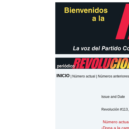
INICIO
|
Número actual
|
Números anteriores
Issue and Date
Revolución #113,
Número actua
¡
Dona
a la cam