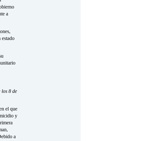
gobierno
nte a
ones,
 estado
su
unitario
 los 8 de
en el que
micidio y
primera
man,
Debido a