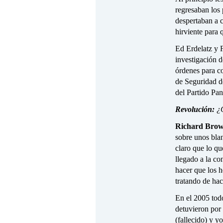
regresaban los 
despertaban a 
hirviente para 
Ed Erdelatz y 
investigación d
órdenes para co
de Seguridad de
del Partido Pa
Revolución:
¿Q
Richard Brow
sobre unos bla
claro que lo qu
llegado a la co
hacer que los h
tratando de hac
En el 2005 todo
detuvieron po
(fallecido) y y