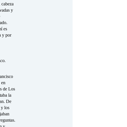
a cabeza
ivadas y
e
tado.
í es
a y por
sco.
ancisco
n en
es de Los
taba la
ban. De
 y los
ejaban
reguntas.
n y