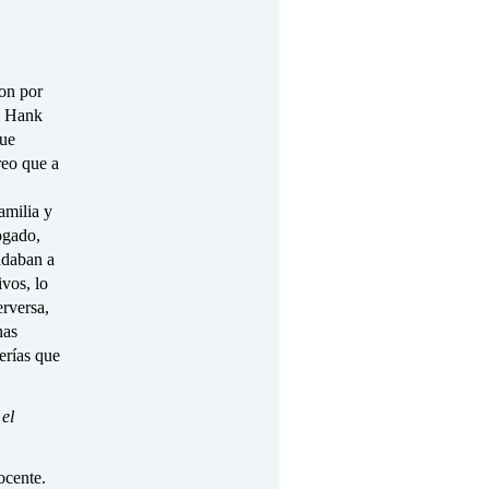
on por
e Hank
que
reo que a
amilia y
ogado,
adaban a
vos, lo
erversa,
nas
erías que
el
ocente.