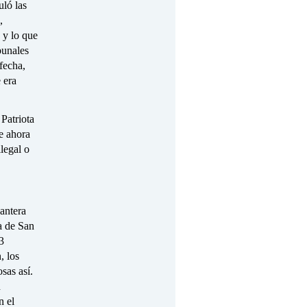
uló las
,
 y lo que
bunales
fecha,
 era
Patriota
ue ahora
ilegal o
antera
a de San
3
, los
sas así.
n
n el