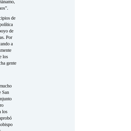
ntánamo,
nos”.
cipios de
política
apoyo de
as. Por
cando a
almente
e los
cha gente
a mucho
e San
onjunto
ro
 los
 aprobó
zobispo
s