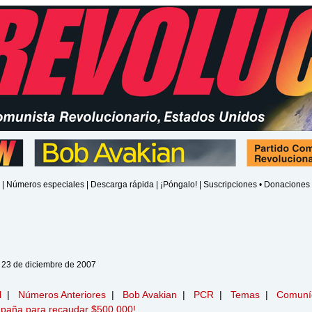
|
Números especiales
|
Descarga rápida
|
¡Póngalo!
|
Suscripciones • Donaciones
 23 de diciembre de 2007
l
|
Números Anteriores
|
Bob Avakian
|
PCR
|
Temas
|
Comuní
paña para recaudar $500,000!