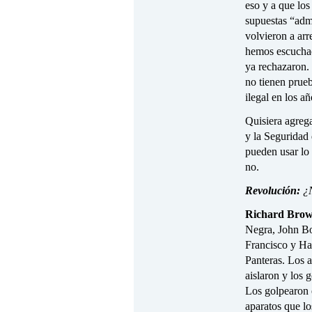
eso y a que los
supuestas “adm
volvieron a arr
hemos escuchad
ya rechazaron. 
no tienen prue
ilegal en los añ
Quisiera agreg
y la Seguridad 
pueden usar lo 
no.
Revolución:
¿N
Richard Brow
Negra, John Bo
Francisco y Har
Panteras. Los a
aislaron y los 
Los golpearon e
aparatos que lo