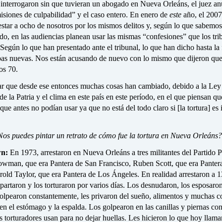
 interrogaron sin que tuvieran un abogado en Nueva Orleáns, el juez an
isiones de culpabilidad” y el caso entero. En enero de
este
año, el 2007
estar a ocho de nosotros por los mismos delitos y, según lo que sabemos
o, en las audiencias planean usar las mismas “confesiones” que los tri
Según lo que han presentado ante el tribunal, lo que han dicho hasta la 
bas nuevas. Nos están acusando de nuevo con lo mismo que dijeron que
os 70.
ar que desde ese entonces muchas cosas han cambiado, debido a la Ley 
de la Patria y el clima en este país en este período, en el que piensan q
que antes no podían usar ya que no está del todo claro si [la tortura] es 
os puedes pintar un retrato de cómo fue la tortura en Nueva Orleáns?
n:
En 1973, arrestaron en Nueva Orleáns a tres militantes del Partido P
wman, que era Pantera de San Francisco, Ruben Scott, que era Panter
old Taylor, que era Pantera de Los Ángeles. En realidad arrestaron a 1
partaron y los torturaron por varios días. Los desnudaron, los esposaron
golpearon constantemente, les privaron del sueño, alimentos y muchas co
n el estómago y la espalda. Los golpearon en las canillas y piernas co
s torturadores usan para no dejar huellas. Les hicieron lo que hoy llama