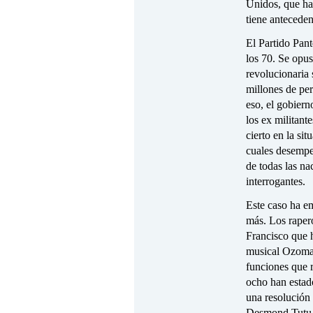
Unidos, que ha
tiene anteceden
El Partido Pant
los 70. Se opus
revolucionaria
millones de per
eso, el gobier
los ex militant
cierto en la si
cuales desempe
de todas las na
interrogantes.
Este caso ha e
más. Los raper
Francisco que 
musical Ozomat
funciones que 
ocho han estad
una resolución 
Desmond Tutu y