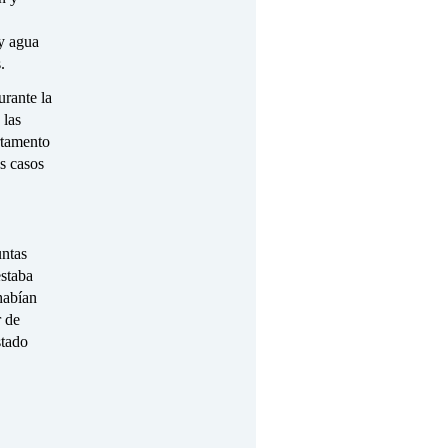
 y agua
.
urante la
 las
rtamento
os casos
untas
staba
 habían
r de
stado