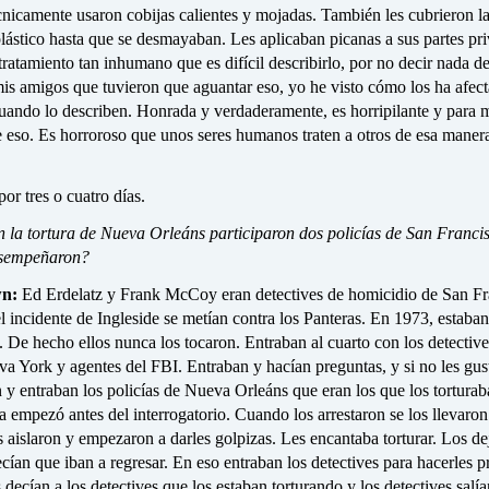
nicamente usaron cobijas calientes y mojadas. También les cubrieron l
lástico hasta que se desmayaban. Les aplicaban picanas a sus partes pr
tratamiento tan inhumano que es difícil describirlo, por no decir nada d
mis amigos que tuvieron que aguantar eso, yo he visto cómo los ha afec
ando lo describen. Honrada y verdaderamente, es horripilante y para m
de eso. Es horroroso que unos seres humanos traten a otros de esa maner
por tres o cuatro días.
 la tortura de Nueva Orleáns participaron dos policías de San Franci
esempeñaron?
n:
Ed Erdelatz y Frank McCoy eran detectives de homicidio de San Fr
l incidente de Ingleside se metían contra los Panteras. En 1973, estaba
 De hecho ellos nunca los tocaron. Entraban al cuarto con los detectiv
a York y agentes del FBI. Entraban y hacían preguntas, y si no les gus
n y entraban los policías de Nueva Orleáns que eran los que los tortura
ra empezó antes del interrogatorio. Cuando los arrestaron se los llevaron
 aislaron y empezaron a darles golpizas. Les encantaba torturar. Los d
ecían que iban a regresar. En eso entraban los detectives para hacerles p
s decían a los detectives que los estaban torturando y los detectives salía