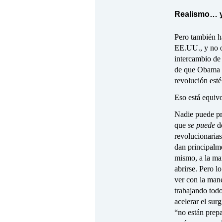
Realismo… y
Pero también h
EE.UU., y no o
intercambio de 
de que Obama e
revolución esté
Eso está equiv
Nadie puede pro
que
se puede
d
revolucionaria
dan principalme
mismo, a la man
abrirse. Pero l
ver con la man
trabajando todo
acelerar el sur
“no están prep