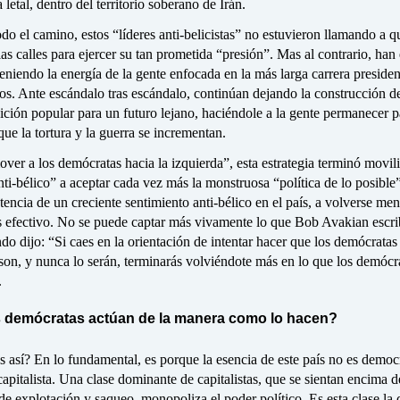
 letal, dentro del territorio soberano de Irán.
odo el camino, estos “líderes anti-belicistas” no estuvieron llamando a q
 las calles para ejercer su tan prometida “presión”. Mas al contrario, han
iendo la energía de la gente enfocada en la más larga carrera presiden
os. Ante escándalo tras escándalo, continúan dejando la construcción d
ción popular para un futuro lejano, haciéndole a la gente permanecer p
e la tortura y la guerra se incrementan.
ver a los demócratas hacia la izquierda”, esta estrategia terminó movil
i-bélico” a aceptar cada vez más la monstruosa “política de lo posible”
stencia de un creciente sentimiento anti-bélico en el país, a volverse me
s efectivo. No se puede captar más vivamente lo que Bob Avakian escri
do dijo: “Si caes en la orientación de intentar hacer que los demócratas
son, y nunca lo serán, terminarás volviéndote más en lo que los demócr
.
 demócratas actúan de la manera como lo hacen?
s así? En lo fundamental, es porque la esencia de este país no es democ
capitalista. Una clase dominante de capitalistas, que se sientan encima d
de explotación y saqueo, monopoliza el poder político. Es esta clase la