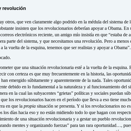
 revolución
ay otros, que ven claramente algo podrido en la médula del sistema de 
bstante insisten que los revolucionarios deberían apoyar a Obama. En 
correos electrónicos reciente, un amigo mío insistía en que “estaba de 
ra parte del sistema, y que necesitamos una revolución. Pero a menos 
 a la vuelta de la esquina, tenemos que ser realistas y apoyar a Obama”.
ocado.
meter que una situación revolucionaria esté a la vuelta de la esquina. 
ecir con certeza es que muy frecuentemente en la historia, las oportuni
s han emergido súbitamente y aparentemente de la nada. Tales oportuni
nte debido en lo fundamental a la naturaleza y al funcionamiento del s
era en la cual las subyacentes “grietas” políticas y sociales puedan sú
o que los revolucionarios hacen en el período que lleva a eso tiene muc
era en que la
propia
situación se presenta. Y si los revolucionarios no es
s los días hacia eso y no están midiendo todo lo que hagan con respect
gimiento de una situación revolucionaria y a gestar un pueblo revolucio
arando mentes y organizando fuerzas” para tan rara oportunidad…, pue