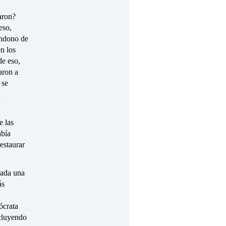
aron?
eso,
bandono de
en los
de eso,
aron a
 se
n
e las
abía
estaurar
cada una
ás
ócrata
ncluyendo