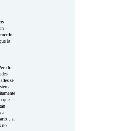
los
un
acuerdo
que la
Pero lo
dades
dades se
istema
bitamente
ho que
tán
o a
nario…si
s no