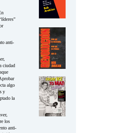
En
“líderes”
or
to anti-
er,
a ciudad
taque
“Aprobar
cta algo
s y
ptado la
ver,
re los
nto anti-