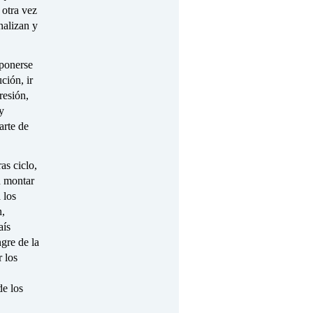
 otra vez
nalizan y
oponerse
ción, ir
resión,
y
arte de
as ciclo,
n montar
 los
n,
aís
gre de la
 los
de los