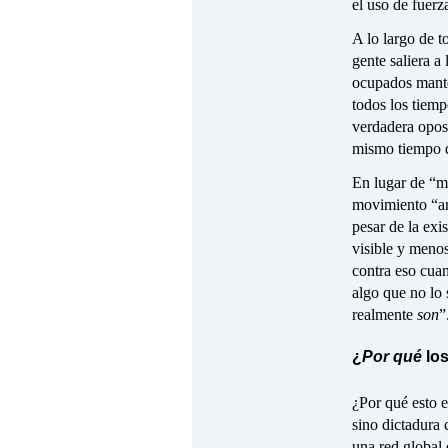
el uso de fuerza
A lo largo de t
gente saliera a
ocupados manten
todos los tiemp
verdadera oposi
mismo tiempo qu
En lugar de “mo
movimiento “ant
pesar de la exi
visible y meno
contra eso cuan
algo que no lo 
realmente
son
”
¿
Por qué
los
¿Por qué esto e
sino dictadura 
una red global 