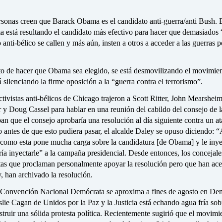
rsonas creen que Barack Obama es el candidato anti-guerra/anti Bush. 
a está resultando el candidato más efectivo para hacer que demasiados 
anti-bélico se callen y más aún, insten a otros a acceder a las guerras p
to de hacer que Obama sea elegido, se está desmovilizando el movimien
tá silenciando la firme oposición a la “guerra contra el terrorismo”.
tivistas anti-bélicos de Chicago trajeron a Scott Ritter, John Mearsheim
 y Doug Cassel para hablar en una reunión del cabildo del consejo de l
an que el consejo aprobaría una resolución al día siguiente contra un a
o antes de que esto pudiera pasar, el alcalde Daley se opuso diciendo: 
 como esta pone mucha carga sobre la candidatura [de Obama] y le inye
ía inyectarle” a la campaña presidencial. Desde entonces, los concejale
stas que proclaman personalmente apoyar la resolución pero que han ace
, han archivado la resolución.
 Convención Nacional Demócrata se aproxima a fines de agosto en Den
ie Cagan de Unidos por la Paz y la Justicia está echando agua fría sob
struir una sólida protesta política. Recientemente sugirió que el movimie