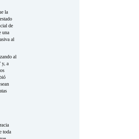
ue la
 estado
cial de
e una
asiva al
izando al
 y, a
nos
bió
 sean
atas
racia
e toda
 que