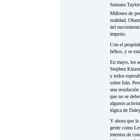
Sunsara Taylor
Millones de pe
realidad, Obam
del movimiento 
imperio.
Con el propósi
bélico, y se es
En mayo, los ac
Stephen Kinzer
y todos esperab
sobre Irán. Per
una resolución
que no se deber
algunos activi
lógica de Daley
Y ahora que la
gente como Lesl
intentos de con