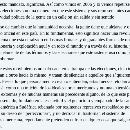
uesto mandato, significan. Así como vimos en 2006 y lo vemos repetirse
 elecciones son una manera en que este sistema y sus representantes ca
vidad política de la gente en un callejon sin salida y sin sentido.
lase de cambio que la humanidad necesita, la gente tiene que alejarse y 
co oficial en este país. En lo fundamental, esto significa hacer una revolu
stema que está enraizado en las más brutales y degradantes formas de op
ionaria y explotación aquí y en todo el mundo y a través de su historia, 
letamente de los términos y las elecciones que este sistema usa como p
obernar.
e estos movimientos no solo caen en la trampa de las elecciones, ciclo tr
ran a otros hacia lo mismo, y tratan de silenciar a aquellos que
sí
quiere
s. Pese a lo que personalmente crean o entiendan, estas fuerzas retratan a
sh como una traición de los ideales norteamericanos y no una extensió
 extremas y de muchas maneras sin precedente alguno, de lo que este p
esentado, fundado en la esclavitud y el genocidio y empapado de la san
oamérica a Sudáfrica rebanada por regímenes represivos respaldados por
 deseo de “perfeccionar”, y no derrocar ni trastornar, el sistema de
teamericana, repetidamente pretenden enfriar cualquier cosa que salga 
.