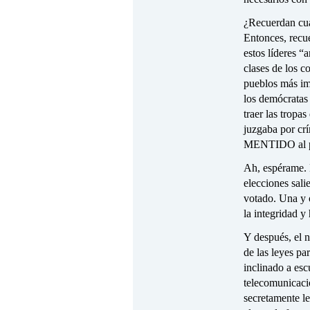
¿Recuerdan cuá
Entonces, recu
estos líderes “
clases de los c
pueblos más im
los demócratas
traer las tropa
juzgaba por crí
MENTIDO al pu
Ah, espérame. 
elecciones sali
votado. Una y o
la integridad 
Y después, el 
de las leyes pa
inclinado a es
telecomunicaci
secretamente l