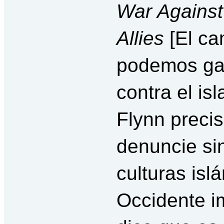
War Against 
Allies
[El ca
podemos gan
contra el is
Flynn preci
denuncie si
culturas isl
Occidente i