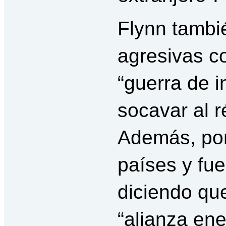
Flynn tambi
agresivas c
“guerra de i
socavar al r
Además, pon
países y fu
diciendo qu
“alianza en