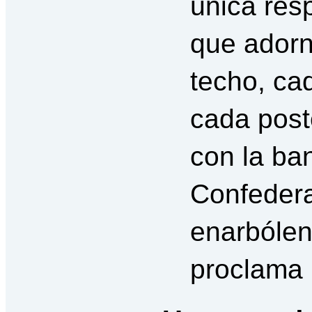
única res
que adorn
techo, ca
cada post
con la ban
Confedera
enarbólen
proclama 