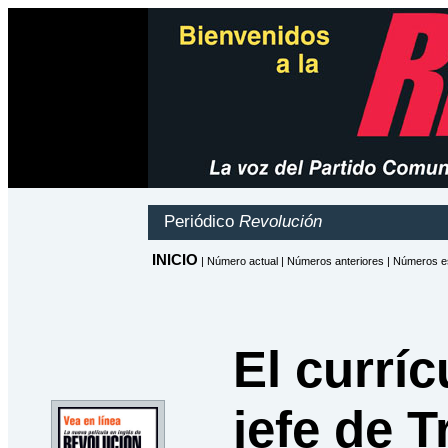
El curríc
jefe de 