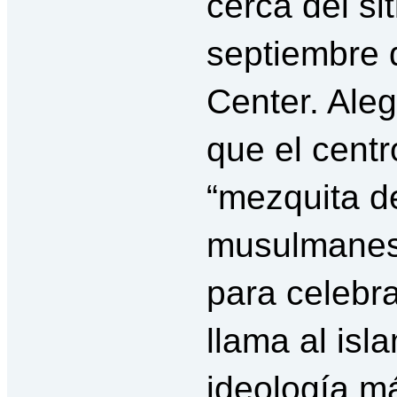
cerca del si
septiembre 
Center. Ale
que el centr
“mezquita de
musulmanes 
para celebra
llama al isla
ideología m