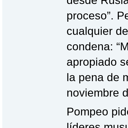
desde Rusia
proceso”. P
cualquier de
condena: “M
apropiado s
la pena de 
noviembre d
Pompeo pide
líderes musu