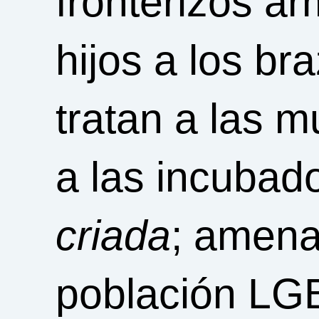
fronterizos a
hijos a los br
tratan a las 
a las incubad
criada
; amena
población LGB