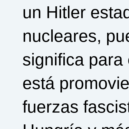
un Hitler est
nucleares, pu
significa par
está promovi
fuerzas fascis