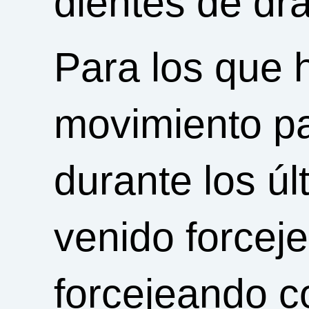
dientes de dr
Para los que 
movimiento par
durante los ú
venido forcej
forcejeando c