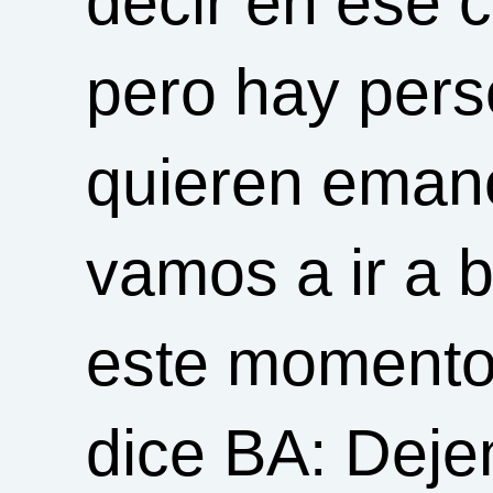
decir en ese 
pero hay pers
quieren emanc
vamos a ir a 
este momento
dice BA: Dejen