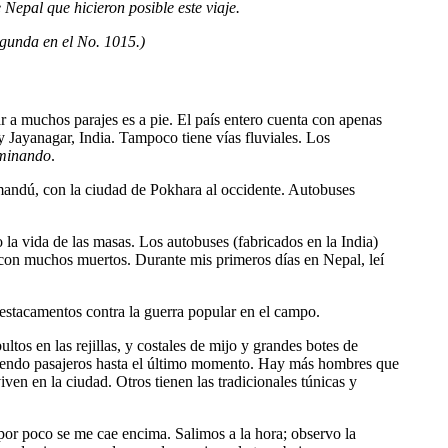
Nepal que hicieron posible este viaje.
egunda en el No. 1015.)
ar a muchos parajes es a pie. El país entero cuenta con apenas
 y Jayanagar, India. Tampoco tiene vías fluviales. Los
minando
.
Katmandú, con la ciudad de Pokhara al occidente. Autobuses
o la vida de las masas. Los autobuses (fabricados en la India)
s con muchos muertos. Durante mis primeros días en Nepal, leí
s destacamentos contra la guerra popular en el campo.
tos en las rejillas, y costales de mijo y grandes botes de
ubiendo pasajeros hasta el último momento. Hay más hombres que
iven en la ciudad. Otros tienen las tradicionales túnicas y
or poco se me cae encima. Salimos a la hora; observo la