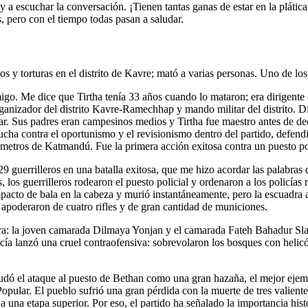
 y a escuchar la conversación. ¡Tienen tantas ganas de estar en la pláti
, pero con el tiempo todas pasan a saludar.
estos y torturas en el distrito de Kavre; mató a varias personas. Uno de l
migo. Me dice que Tirtha tenía 33 años cuando lo mataron; era dirigente 
anizador del distrito Kavre-Ramechhap y mando militar del distrito. Diri
lar. Sus padres eran campesinos medios y Tirtha fue maestro antes de d
cha contra el oportunismo y el revisionismo dentro del partido, defendi
etros de Katmandú. Fue la primera acción exitosa contra un puesto poli
9 guerrilleros en una batalla exitosa, que me hizo acordar las palabras
los guerrilleros rodearon el puesto policial y ordenaron a los policías
pacto de bala en la cabeza y murió instantáneamente, pero la escuadra 
e apoderaron de cuatro rifles y de gran cantidad de municiones.
a: la joven camarada Dilmaya Yonjan y el camarada Fateh Bahadur Sl
icía lanzó una cruel contraofensiva: sobrevolaron los bosques con helicó
aludó el ataque al puesto de Bethan como una gran hazaña, el mejor ejemp
lar. El pueblo sufrió una gran pérdida con la muerte de tres valientes 
a una etapa superior. Por eso, el partido ha señalado la importancia hist