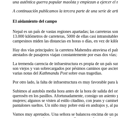
una auténtica guerra popular maoísta y empiezan a ejercer el n
A continuación publicamos la tercera parte de una serie de artí
El aislamiento del campo
Nepal es un país de vastas regiones apartadas; las carreteras so
13.000 kilómetros de carreteras, 5000 de ellas casi intransitable
campesinos miden las distancias en horas o días, en vez de kilóm
Hay dos vías principales: la carretera Mahendra atraviesa el paí
atestados de pasajeros viajan constantemente por esas dos vías; 
La tremenda carencia de infraestructura es propia de un país sum
son viejos y van sobrecargados por pésimos caminos que asciend
varias notas del
Kathmandu Post
sobre esas tragedias.
Por otro lado, la falta de infraestructura es muy favorable para 
Subimos al autobús media hora antes de la hora de salida del ori
querosén en los pasillos. Afortunadamente, consigo un asiento
mujeres; algunos se visten al estilo citadino, con jeans y camiset
pantalones sueltos. Un niño muy pobre está en andrajos y, al pare
Vamos muy apretados. Una señora se balancea encima de un par 