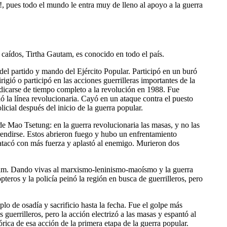
ca!, pues todo el mundo le entra muy de lleno al apoyo a la guerra
os caídos, Tirtha Gautam, es conocido en todo el país.
del partido y mando del Ejército Popular. Participó en un buró
gió o participó en las acciones guerrilleras importantes de la
edicarse de tiempo completo a la revolución en 1988. Fue
ó la línea revolucionaria. Cayó en un ataque contra el puesto
cial después del inicio de la guerra popular.
 de Mao Tsetung: en la guerra revolucionaria las masas, y no las
 rendirse. Estos abrieron fuego y hubo un enfrentamiento
atacó con más fuerza y aplastó al enemigo. Murieron dos
am. Dando vivas al marxismo-leninismo-maoísmo y la guerra
pteros y la policía peinó la región en busca de guerrilleros, pero
lo de osadía y sacrificio hasta la fecha. Fue el golpe más
guerrilleros, pero la acción electrizó a las masas y espantó al
órica de esa acción de la primera etapa de la guerra popular.