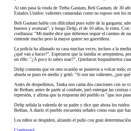
Al rato pasa la viuda de Tirtha Gautam, Beli Gautam, de 30 año
Estados Unidos: valientes camaradas como su esposo son los mej
Beli Gautam habla con dificultad pues sufre de la garganta; ade
buenos y avanzan", y luego Delip, el de 10 años, le entra. Con 
confianza: "Mi madre dice que debemos seguir el camino de nue
entiende mucho pero la mayor quiere ser guerrillera.
La policía ha allanado su casa muchas veces, incluso a la medi
¿qué van a hacer?". Esperaron que la familia se arrepintiera, 
un rifle: "¿A poco lo sabes usar?". Quedaron boquiabiertos cua
Delip comenta que en otra ocasión se pusieron a volcar todo; en
abuela se puso en medio y gritó: "Si son tan valientes, ¿por qu
Antes de despedirnos, Tanka nos canta dos canciones con su voz
de Bethan; antes de partir al combate, juró entregar las cenizas 
represión, y afirma que la respuesta del pueblo es "que nos pas
Delip señala la valentía de su padre y dice que ahora los ruidos
Bethan. A diario el pueblo encuentra señales como esas que hace
Los niños se despiden, alzando el puño con gran determinación
Continuará