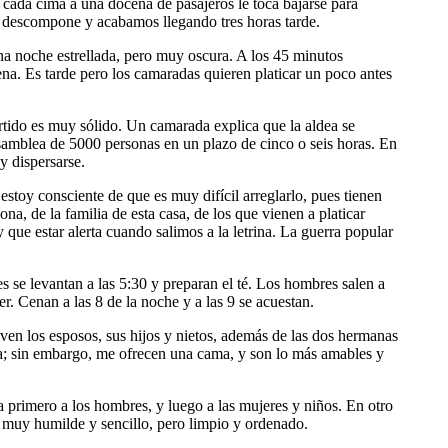
 cada cima a una docena de pasajeros le toca bajarse para
se descompone y acabamos llegando tres horas tarde.
a noche estrellada, pero muy oscura. A los 45 minutos
na. Es tarde pero los camaradas quieren platicar un poco antes
rtido es muy sólido. Un camarada explica que la aldea se
samblea de 5000 personas en un plazo de cinco o seis horas. En
 y dispersarse.
stoy consciente de que es muy difícil arreglarlo, pues tienen
a, de la familia de esta casa, de los que vienen a platicar
ue estar alerta cuando salimos a la letrina. La guerra popular
 se levantan a las 5:30 y preparan el té. Los hombres salen a
er. Cenan a las 8 de la noche y a las 9 se acuestan.
iven los esposos, sus hijos y nietos, además de las dos hermanas
ama; sin embargo, me ofrecen una cama, y son lo más amables y
a primero a los hombres, y luego a las mujeres y niños. En otro
o muy humilde y sencillo, pero limpio y ordenado.