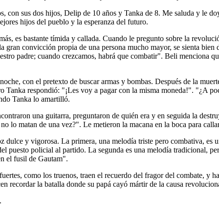
s, con sus dos hijos, Delip de 10 años y Tanka de 8. Me saluda y le d
ores hijos del pueblo y la esperanza del futuro.
más, es bastante tímida y callada. Cuando le pregunto sobre la revolució
la gran convicción propia de una persona mucho mayor, se sienta bien d
stro padre; cuando crezcamos, habrá que combatir". Beli menciona que t
anoche, con el pretexto de buscar armas y bombas. Después de la muerte
pero Tanka respondió: "¡Les voy a pagar con la misma moneda!". "¿A po
ndo Tanka lo amartilló.
contraron una guitarra, preguntaron de quién era y en seguida la destruy
é no lo matan de una vez?". Le metieron la macana en la boca para callar
 dulce y vigorosa. La primera, una melodía triste pero combativa, es 
del puesto policial al partido. La segunda es una melodía tradicional, pe
en el fusil de Gautam".
 fuertes, como los truenos, traen el recuerdo del fragor del combate, y h
n recordar la batalla donde su papá cayó mártir de la causa revoluciona
.