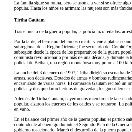
La familia sigue su rutina, pero se asoma a ver si se ofrece algo
popular. Hasta los niños se arriman; las mujeres son más tímidas
Tirtha Gautam
Tras el inicio de la guerra popular, la policía hizo redadas, arr
Por la tarde, el hermano del famoso mártir viene a platicar con
subregional de la Región Oriental; fue secretario del Comité Org
subregión desde la época de los preparativos de la guerra popu
comunista revolucionario por más de una década, y durante la lu
policial de Bethan, una región montañosa muy pobre a 100 kilóm
La noche del 3 de enero de 1997, Tirtha dirigió su escuadra de 2
armas, son decisivas. Dotados de armas y bombas rudimentarias, 
encarnizado de varias horas. El camarada Gautam recibió un im
policías y dos quedaron heridos de gravedad; los guerrilleros s
Además de Tirtha Gautam, cayeron dos miembros de la escuadr
popular, alzaron los cuerpos de los caídos y se retiraron. La pol
en vano.
En el balance del primer año de la guerra popular, el partido s
contundente al enemigo durante el Segundo Plan de la Guerra Popu
gobierno reaccionario. Marcó el desarrollo de la guerra popular 