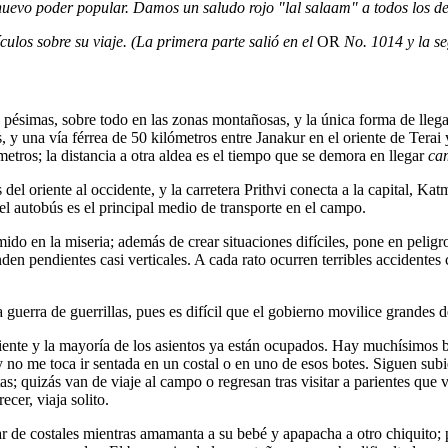
uevo poder popular. Damos un saludo rojo "lal salaam" a todos los de 
culos sobre su viaje. (La primera parte salió en el
OR
No. 1014 y la s
n pésimas, sobre todo en las zonas montañosas, y la única forma de lleg
s, y una vía férrea de 50 kilómetros entre Janakur en el oriente de Terai
etros; la distancia a otra aldea es el tiempo que se demora en llegar
ca
s del oriente al occidente, y la carretera Prithvi conecta a la capital, 
el autobús es el principal medio de transporte en el campo.
ido en la miseria; además de crear situaciones difíciles, pone en peligr
en pendientes casi verticales. A cada rato ocurren terribles accidente
la guerra de guerrillas, pues es difícil que el gobierno movilice grande
ente y la mayoría de los asientos ya están ocupados. Hay muchísimos bul
 y no me toca ir sentada en un costal o en uno de esos botes. Siguen s
as; quizás van de viaje al campo o regresan tras visitar a parientes que v
cer, viaja solito.
de costales mientras amamanta a su bebé y apapacha a otro chiquito; p