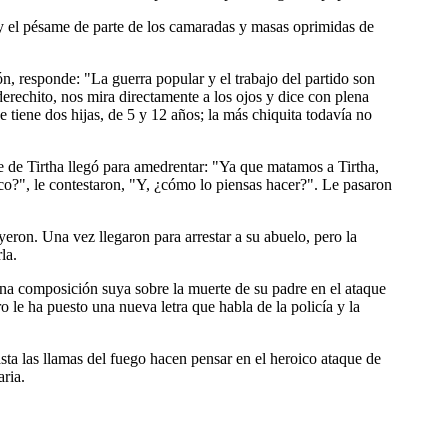
oy el pésame de parte de los camaradas y masas oprimidas de
n, responde: "La guerra popular y el trabajo del partido son
erechito, nos mira directamente a los ojos y dice con plena
iene dos hijas, de 5 y 12 años; la más chiquita todavía no
 de Tirtha llegó para amedrentar: "Ya que matamos a Tirtha,
co?", le contestaron, "Y, ¿cómo lo piensas hacer?". Le pasaron
eron. Una vez llegaron para arrestar a su abuelo, pero la
la.
una composición suya sobre la muerte de su padre en el ataque
ro le ha puesto una nueva letra que habla de la policía y la
asta las llamas del fuego hacen pensar en el heroico ataque de
ria.