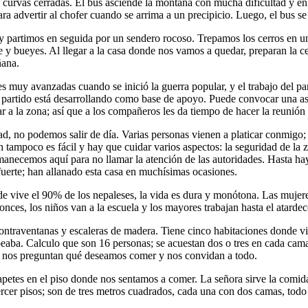
y curvas cerradas. El bus asciende la montaña con mucha dificultad y en
ara advertir al chofer cuando se arrima a un precipicio. Luego, el bus 
 partimos en seguida por un sendero rocoso. Trepamos los cerros en un
 y bueyes. Al llegar a la casa donde nos vamos a quedar, preparan la ce
ñana.
muy avanzadas cuando se inició la guerra popular, y el trabajo del pa
l partido está desarrollando como base de apoyo. Puede convocar una a
rar a la zona; así que a los compañeros les da tiempo de hacer la reunión
d, no podemos salir de día. Varias personas vienen a platicar conmigo; e
ampoco es fácil y hay que cuidar varios aspectos: la seguridad de la zon
necemos aquí para no llamar la atención de las autoridades. Hasta hay q
fuerte; han allanado esta casa en muchísimas ocasiones.
 vive el 90% de los nepaleses, la vida es dura y monótona. Las mujeres
nces, los niños van a la escuela y los mayores trabajan hasta el atardec
y contraventanas y escaleras de madera. Tiene cinco habitaciones donde v
olpeaba. Calculo que son 16 personas; se acuestan dos o tres en cada c
ro nos preguntan qué deseamos comer y nos convidan a todo.
apetes en el piso donde nos sentamos a comer. La señora sirve la comid
tercer pisos; son de tres metros cuadrados, cada una con dos camas, tod