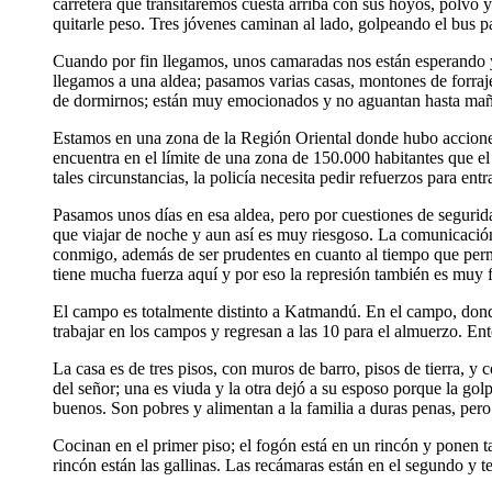
carretera que transitaremos cuesta arriba con sus hoyos, polvo 
quitarle peso. Tres jóvenes caminan al lado, golpeando el bus p
Cuando por fin llegamos, unos camaradas nos están esperando y
llegamos a una aldea; pasamos varias casas, montones de forraje
de dormirnos; están muy emocionados y no aguantan hasta ma
Estamos en una zona de la Región Oriental donde hubo acciones 
encuentra en el límite de una zona de 150.000 habitantes que e
tales circunstancias, la policía necesita pedir refuerzos para ent
Pasamos unos días en esa aldea, pero por cuestiones de segurida
que viajar de noche y aun así es muy riesgoso. La comunicación t
conmigo, además de ser prudentes en cuanto al tiempo que perma
tiene mucha fuerza aquí y por eso la represión también es muy 
El campo es totalmente distinto a Katmandú. En el campo, donde
trabajar en los campos y regresan a las 10 para el almuerzo. Ento
La casa es de tres pisos, con muros de barro, pisos de tierra, 
del señor; una es viuda y la otra dejó a su esposo porque la g
buenos. Son pobres y alimentan a la familia a duras penas, pe
Cocinan en el primer piso; el fogón está en un rincón y ponen t
rincón están las gallinas. Las recámaras están en el segundo y 