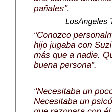
pañales".
LosAngeles T
“Conozco personalm
hijo jugaba con Suzi
más que a nadie. Q
buena persona”.
“Necesitaba un poc
Necesitaba un psicó
que razonara con él,