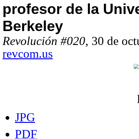
profesor de la Univ
Berkeley
Revolución #020
, 30 de oct
revcom.us
JPG
PDF