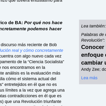
hizo que tuviera entusiasmo para
rico de BA:
Por
qué nos hace
Lea también:
concretamente podemos hacer
Palabras de 
Revolución”:
l discurso más reciente de Bob
Conocer 
olución real y cómo concretamente
enfoque 
cuentra con algo nuevo cada vez
cambiar 
pamento de la “Ciencia Socialista”
e nos encontramos en la
Andy Zee; d
te análisis es la evaluación más
Lea más
lla cómo el sistema actual del
s” entretejidos en él que no es
us límites a la vez que agrega una
ntas contradicciones en él que es
) que una Revolución triunfante