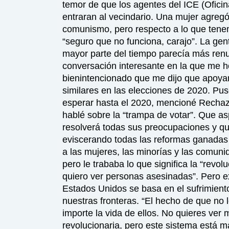
temor de que los agentes del ICE (Ofici
entraran al vecindario. Una mujer agreg
comunismo, pero respecto a lo que ten
“seguro que no funciona, carajo”. La gen
mayor parte del tiempo parecía más renu
conversación interesante en la que me 
bienintencionado que me dijo que apoya
similares en las elecciones de 2020. Pu
esperar hasta el 2020, mencioné Rechaz
hablé sobre la “trampa de votar”. Que a
resolverá todas sus preocupaciones y q
eviscerando todas las reformas ganadas
a las mujeres, las minorías y las comun
pero le trababa lo que significa la “revol
quiero ver personas asesinadas”. Pero e
Estados Unidos se basa en el sufrimient
nuestras fronteras. “El hecho de que no 
importe la vida de ellos. No quieres ver 
revolucionaria, pero este sistema está