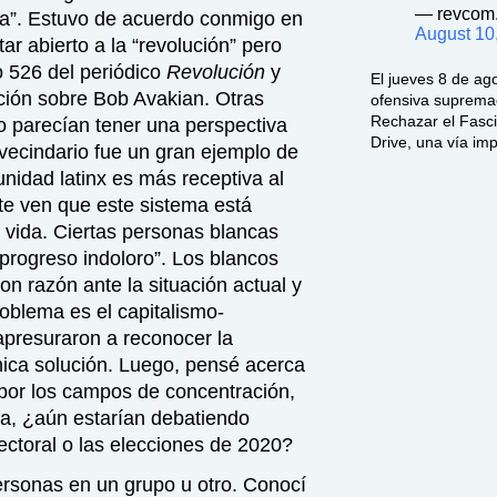
— revcom.
ria”. Estuvo de acuerdo conmigo en
August 10
r abierto a la “revolución” pero
 526 del periódico
Revolución
y
El jueves 8 de ago
ación sobre Bob Avakian. Otras
ofensiva supremac
Rechazar el Fasc
 parecían tener una perspectiva
Drive, una vía im
vecindario fue un gran ejemplo de
idad latinx es más receptiva al
te ven que este sistema está
vida. Ciertas personas blancas
“progreso indoloro”. Los blancos
on razón ante la situación actual y
oblema es el capitalismo-
apresuraron a reconocer la
única solución. Luego, pensé acerca
 por los campos de concentración,
za, ¿aún estarían debatiendo
lectoral o las elecciones de 2020?
ersonas en un grupo u otro. Conocí