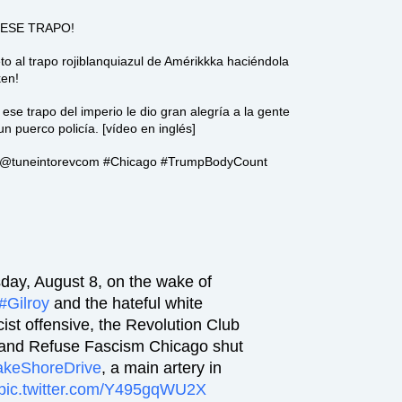
 ESE TRAPO!
peto al trapo rojiblanquiazul de Amérikkka haciéndola
ken!
ese trapo del imperio le dio gran alegría a la gente
 un puerco policía. [vídeo en inglés]
9 @tuneintorevcom #Chicago #TrumpBodyCount
day, August 8, on the wake of
#Gilroy
and the hateful white
st offensive, the Revolution Club
and Refuse Fascism Chicago shut
akeShoreDrive
, a main artery in
pic.twitter.com/Y495gqWU2X