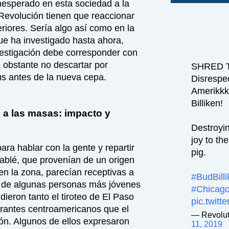
nesperado en esta sociedad a la
 Revolución tienen que reaccionar
eriores. Sería algo así como en la
 que ha investigado hasta ahora,
vestigación debe corresponder con
 obstante no descartar por
SHRED 
us antes de la nueva cepa.
Disrespec
Amerikkk
Billiken!
, a las masas: impacto y
Destroyin
joy to th
ara hablar con la gente y repartir
pig.
hablé, que provenían de un origen
n la zona, parecían receptivas a
#BudBill
o de algunas personas más jóvenes
#Chicag
ieron tanto el tiroteo de El Paso
pic.twit
grantes centroamericanos que el
— Revolut
ón. Algunos de ellos expresaron
11, 2019