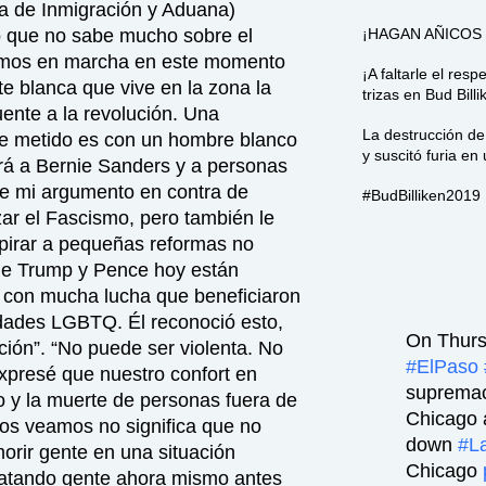
na de Inmigración y Aduana)
¡HAGAN AÑICOS
ó que no sabe mucho sobre el
emos en marcha en este momento
¡A faltarle el res
te blanca que vive en la zona la
trizas en Bud Billi
ente a la revolución. Una
La destrucción de 
he metido es con un hombre blanco
y suscitó furia en
rá a Bernie Sanders y a personas
se mi argumento en contra de
#BudBilliken201
ar el Fascismo, pero también le
spirar a pequeñas reformas no
ue Trump y Pence hoy están
 con mucha lucha que beneficiaron
idades LGBTQ. Él reconoció esto,
On Thurs
ución”. “No puede ser violenta. No
#ElPaso
xpresé que nuestro confort en
supremaci
o y la muerte de personas fuera de
Chicago 
los veamos no significa que no
down
#L
morir gente en una situación
Chicago
 matando gente ahora mismo antes