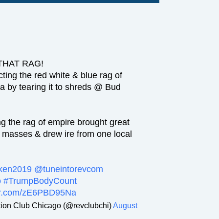
THAT RAG!
ting the red white & blue rag of
a by tearing it to shreds @ Bud
g the rag of empire brought great
e masses & drew ire from one local
iken2019
@tuneintorevcom
o
#TrumpBodyCount
ter.com/zE6PBD95Na
ion Club Chicago (@revclubchi)
August