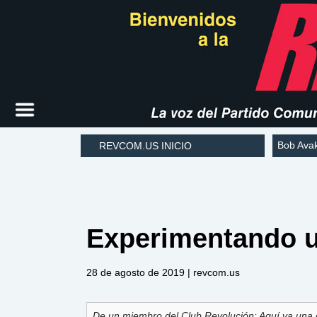
Bob Ava
REVCOM.US INICIO
Experimentando u
28 de agosto de 2019
| revcom.us
De un miembro del Club Revolución: Aquí va una 