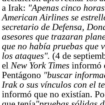
a Irak:
"Apenas cinco horas 
American Airlines se estrel
secretario de Defensa, Dona
asesores que trazaran plane
que no había pruebas que 
los ataques".
(4 de septiemb
el
New York Times
informó 
Pentágono
"buscar informac
Irak o sus vínculos con el 
informó que no existían. P
que tenía
"pruebas sólidas d