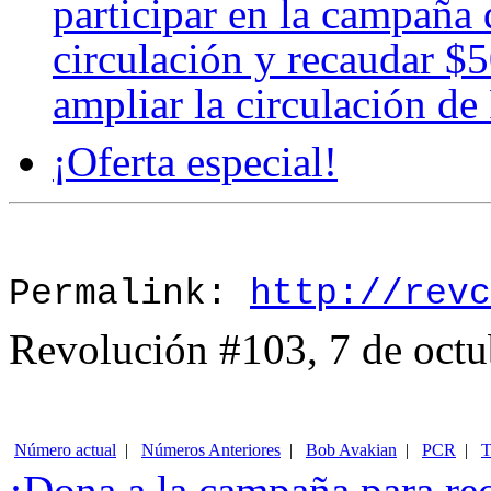
participar en la campaña
circulación y recaudar $
ampliar la circulación d
¡Oferta especial!
Permalink:
http://revc
Revolución #103, 7 de octu
Número actual
|
Números Anteriores
|
Bob Avakian
|
PCR
|
T
¡
Dona
a la campaña para re