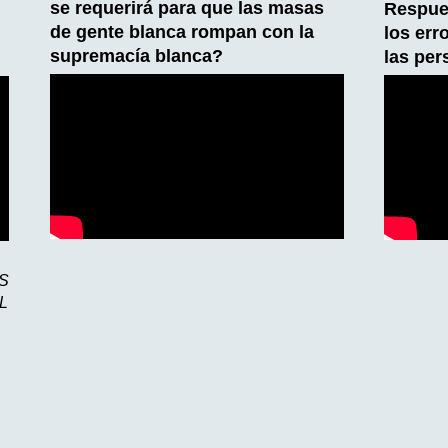
se requerirá para que las masas
Respue
de gente blanca rompan con la
los err
supremacía blanca?
las pe
S
L