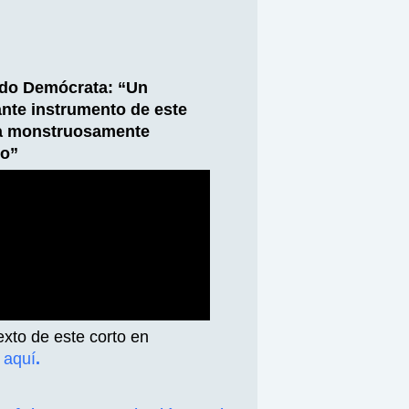
ido Demócrata: “Un
nte instrumento de este
a monstruosamente
vo”
exto de este corto en
l
aquí
.