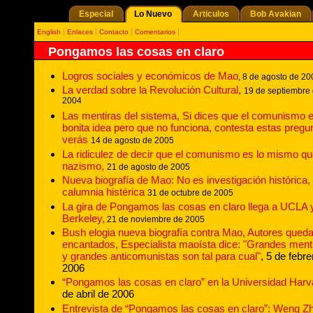
Especial
Lo Nuevo
Articulos
Bob Avakian
English
Enlaces
Contacto
Comentarios
Pongamos las cosas en claro
Logros sociales y económicos de Mao
, 8 de agosto de 20
La verdad sobre la Revolución Cultural,
19 de septiembre
2004
Las mentiras del sistema, Si dices que el comunismo 
bonita idea pero que no funciona, contesta estas pregu
verás
14 de agosto de 2005
La ridiculez de decir que el comunismo es lo mismo qu
nazismo,
21 de agosto de 2005
Nueva biografía de Mao: No es investigación histórica,
calumnia histérica
31 de octubre de 2005
La gira de Pongamos las cosas en claro llega a UCLA
Berkeley,
21 de noviembre de 2005
Bush elogia nueva biografía contra Mao, Autores qued
encantados, Especialista maoísta dice: "Grandes ment
y grandes anticomunistas son tal para cual"
, 5 de febre
2006
“Pongamos las cosas en claro” en la Universidad Harv
de abril de 2006
Entrevista de “Pongamos las cosas en claro”: Weng Z