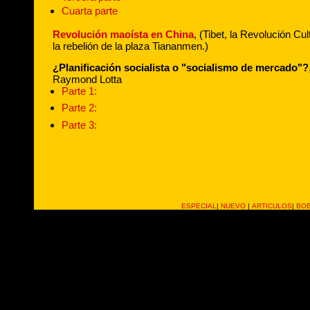
Cuarta parte
Revolución maoísta en China
, (Tibet, la Revolución Cul
la rebelión de la plaza Tiananmen.)
¿Planificación socialista o "socialismo de mercado"?
Raymond Lotta
Parte 1:
Parte 2:
Parte 3:
ESPECIAL
|
NUEVO
|
ARTICULOS
|
BOB