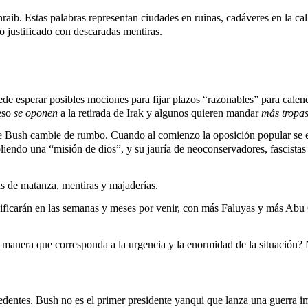
raib. Estas palabras representan ciudades en ruinas, cadáveres en la ca
o justificado con descaradas mentiras.
de esperar posibles mociones para fijar plazos “razonables” para calen
peso
se oponen
a la retirada de Irak y algunos quieren mandar
más tropas
que Bush cambie de rumbo. Cuando al comienzo la oposición popular se 
ndo una “misión de dios”, y su jauría de neoconservadores, fascistas cr
s de matanza, mentiras y majaderías.
ificarán en las semanas y meses por venir, con más Faluyas y más Abu Gh
 manera que corresponda a la urgencia y la enormidad de la situación?
dentes. Bush no es el primer presidente yanqui que lanza una guerra impe