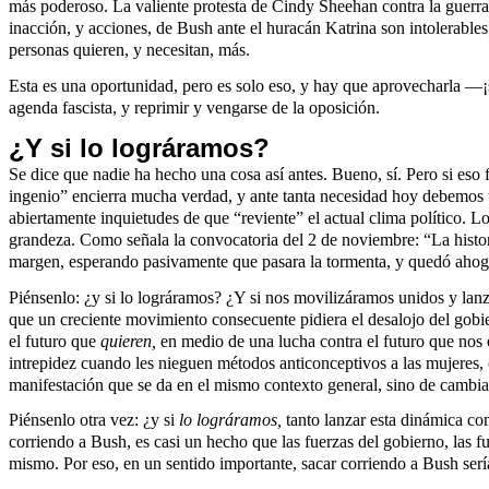
más poderoso. La valiente protesta de Cindy Sheehan contra la guerra d
inacción, y acciones, de Bush ante el huracán Katrina son intolerables;
personas quieren, y necesitan, más.
Esta es una oportunidad, pero es solo eso, y hay que aprovecharla —¡
agenda fascista, y reprimir y vengarse de la oposición.
¿Y si lo lográramos?
Se dice que nadie ha hecho una cosa así antes. Bueno, sí. Pero si eso 
ingenio” encierra mucha verdad, y ante tanta necesidad hoy debemos 
abiertamente inquietudes de que “reviente” el actual clima político. 
grandeza. Como señala la convocatoria del 2 de noviembre: “La histori
margen, esperando pasivamente que pasara la tormenta, y qued
Piénsenlo: ¿y si lo lográramos? ¿Y si nos movilizáramos unidos y lan
que un creciente movimiento consecuente pidiera el desalojo del gobie
el futuro que
quieren,
en medio de una lucha contra el futuro que nos e
intrepidez cuando les nieguen métodos anticonceptivos a las mujeres,
manifestación que se da en el mismo contexto general, sino de cambia
Piénsenlo otra vez: ¿y si
lo lográramos,
tanto lanzar esta dinámica co
corriendo a Bush, es casi un hecho que las fuerzas del gobierno, las 
mismo. Por eso, en un sentido importante, sacar corriendo a Bush serí