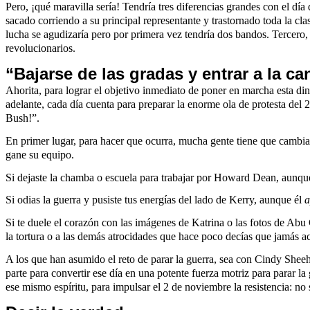
Pero, ¡qué maravilla sería! Tendría tres diferencias grandes con el d
sacado corriendo a su principal representante y trastornado toda la c
lucha se agudizaría pero por primera vez tendría dos bandos. Tercero,
revolucionarios.
“Bajarse de las gradas y entrar a la c
Ahorita, para lograr el objetivo inmediato de poner en marcha esta din
adelante, cada día cuenta para preparar la enorme ola de protesta del
Bush!”.
En primer lugar, para hacer que ocurra, mucha gente tiene que cambiar s
gane su equipo.
Si dejaste la chamba o escuela para trabajar por Howard Dean, aunque 
Si odias la guerra y pusiste tus energías del lado de Kerry, aunque él
a
Si te duele el corazón con las imágenes de Katrina o las fotos de Abu
la tortura o a las demás atrocidades que hace poco decías que jamás ac
A los que han asumido el reto de parar la guerra, sea con Cindy Sheeh
parte para convertir ese día en una potente fuerza motriz para parar 
ese mismo espíritu, para impulsar el 2 de noviembre la resistencia: no