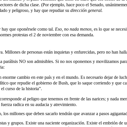
 sectores de dicha clase. (Por ejemplo, hace poco el Senado, unánimeme
dado y peligroso, y hay que repudiar su
dirección general.
y hay que oponérsele como tal.
Eso, no nada menos,
es lo que se necesi
enormes protestas el 2 de noviembre con esa demanda.
 Millones de personas están inquietas y enfurecidas, pero no han hall
 la parálisis NO son admisibles. Si no nos oponemos y movilizamos para 
ia:
 enorme cambio en este país y en el mundo. Es necesario dejar de luch
tico que repudie el gobierno de Bush, que lo saque corriendo y que c
l curso de la historia”.
l: corresponde al peligro que tenemos en frente de las narices; y nada m
 fuerza radica en su audacia y atrevimiento.
rlo, los millones que deben sacarlo tendrán que avanzar a pasos agigant
stas y grupos. Existe una naciente organización. Existe el embrión de 