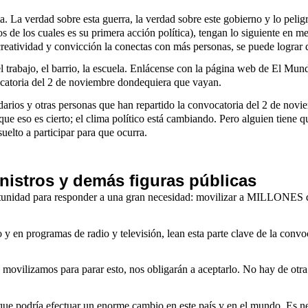
. La verdad sobre esta guerra, la verdad sobre este gobierno y lo peligr
de los cuales es su primera acción política), tengan lo siguiente en m
 creatividad y convicción la conectas con más personas, se puede lograr
 trabajo, el barrio, la escuela. Enlácense con la página web de El Mu
ocatoria del 2 de noviembre dondequiera que vayan.
idarios y otras personas que han repartido la convocatoria del 2 de novi
e eso es cierto; el clima político está cambiando. Pero alguien tiene qu
uelto a participar para que ocurra.
inistros y demás figuras públicas
rtunidad para responder a una gran necesidad: movilizar a MILLONES de
 y en programas de radio y televisión, lean esta parte clave de la conv
y movilizamos para parar esto, nos obligarán a aceptarlo. No hay de o
e podría efectuar un enorme cambio en este país y en el mundo. Es nec