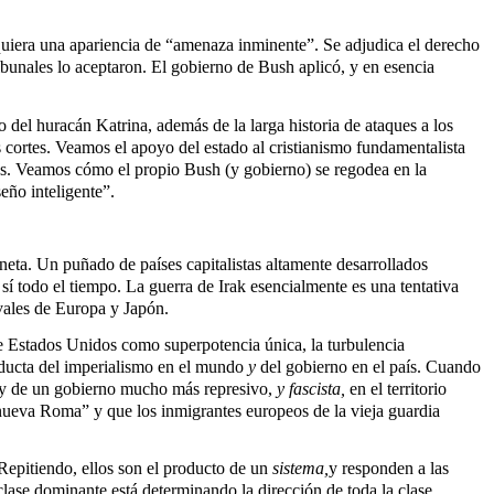
iquiera una apariencia de “amenaza inminente”. Se adjudica el derecho
ribunales lo aceptaron. El gobierno de Bush aplicó, y en esencia
o del huracán Katrina, además de la larga historia de ataques a los
 cortes. Veamos el apoyo del estado al cristianismo fundamentalista
ys. Veamos cómo el propio Bush (y gobierno) se regodea en la
eño inteligente”.
neta. Un puñado de países capitalistas altamente desarrollados
sí todo el tiempo. La guerra de Irak esencialmente es una tentativa
ivales de Europa y Japón.
de Estados Unidos como superpotencia única, la turbulencia
nducta del imperialismo en el mundo
y
del gobierno en el país. Cuando
k y de un gobierno mucho más represivo,
y fascista,
en el territorio
nueva Roma” y que los inmigrantes europeos de la vieja guardia
Repitiendo, ellos son el producto de un
sistema,
y responden a las
clase dominante está determinando la dirección de toda la clase