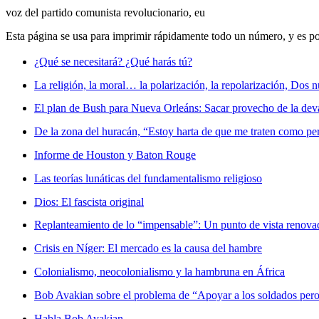
voz del partido comunista revolucionario, eu
Esta página se usa para imprimir rápidamente todo un número, y es po
¿Qué se necesitará? ¿Qué harás tú?
La religión, la moral… la polarización, la repolarización, Dos
El plan de Bush para Nueva Orleáns: Sacar provecho de la dev
De la zona del huracán, “Estoy harta de que me traten como pe
Informe de Houston y Baton Rouge
Las teorías lunáticas del fundamentalismo religioso
Dios: El fascista original
Replanteamiento de lo “impensable”: Un punto de vista renov
Crisis en Níger: El mercado es la causa del hambre
Colonialismo, neocolonialismo y la hambruna en África
Bob Avakian sobre el problema de “Apoyar a los soldados pero
Habla Bob Avakian