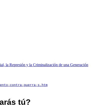
ial, la Represión y la Criminalización de una Generación
ento-contra-guerra-s.htm
arás tú?