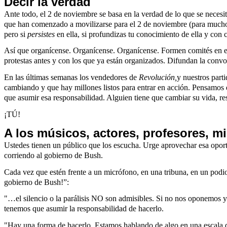
Decir la verdad
Ante todo, el 2 de noviembre se basa en la verdad de lo que se necesita
que han comenzado a movilizarse para el 2 de noviembre (para muchos 
pero si
persistes
en ella, si profundizas tu conocimiento de ella y con
Así que organícense. Organícense. Organícense. Formen comités en el
protestas antes y con los que ya están organizados. Difundan la conv
En las últimas semanas los vendedores de
Revolución,
y nuestros part
cambiando y que hay millones listos para entrar en acción. Pensamos qu
que asumir esa responsabilidad. Alguien tiene que cambiar su vida, res
¡TÚ!
A los músicos, actores, profesores, m
Ustedes tienen un público que los escucha. Urge aprovechar esa opo
corriendo al gobierno de Bush.
Cada vez que estén frente a un micrófono, en una tribuna, en un podio
gobierno de Bush!”:
"…el silencio o la parálisis NO son admisibles. Si no nos oponemos 
tenemos que asumir la responsabilidad de hacerlo.
"Hay una forma de hacerlo. Estamos hablando de algo en una escala qu