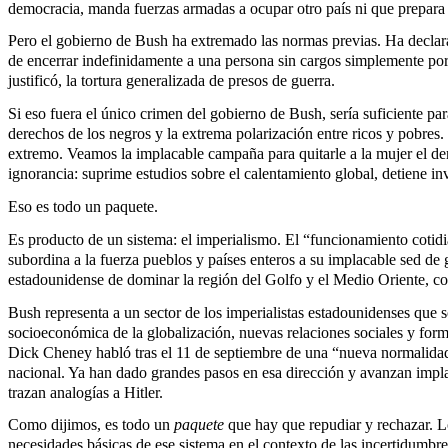
democracia, manda fuerzas armadas a ocupar otro país ni que prepara 
Pero el gobierno de Bush ha extremado las normas previas. Ha declara
de encerrar indefinidamente a una persona sin cargos simplemente p
justificó, la tortura generalizada de presos de guerra.
Si eso fuera el único crimen del gobierno de Bush, sería suficiente par
derechos de los negros y la extrema polarización entre ricos y pobres
extremo. Veamos la implacable campaña para quitarle a la mujer el d
ignorancia: suprime estudios sobre el calentamiento global, detiene inv
Eso es todo un paquete.
Es producto de un sistema: el imperialismo. El “funcionamiento cotidia
subordina a la fuerza pueblos y países enteros a su implacable sed de 
estadounidense de dominar la región del Golfo y el Medio Oriente, con
Bush representa a un sector de los imperialistas estadounidenses que
socioeconómica de la globalización, nuevas relaciones sociales y fo
Dick Cheney habló tras el 11 de septiembre de una “nueva normalida
nacional. Ya han dado grandes pasos en esa dirección y avanzan impl
trazan analogías a Hitler.
Como dijimos, es todo un
paquete
que hay que repudiar y rechazar. L
necesidades básicas de ese sistema en el contexto de las incertidumbre