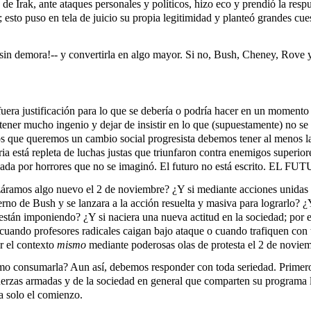
e Irak, ante ataques personales y políticos, hizo eco y prendió la resp
 esto puso en tela de juicio su propia legitimidad y planteó grandes cues
sin demora!-- y convertirla en algo mayor. Si no, Bush, Cheney, Rove y
fuera justificación para lo que se debería o podría hacer en un momento 
tener mucho ingenio y dejar de insistir en lo que (supuestamente) no s
Los que queremos un cambio social progresista debemos tener al menos l
a está repleta de luchas justas que triunfaron contra enemigos superior
ó ahogada por horrores que no se imaginó. El futuro no está es
záramos algo nuevo el 2 de noviembre? ¿Y si mediante acciones unidas y
rno de Bush y se lanzara a la acción resuelta y masiva para lograrlo? ¿
stán imponiendo? ¿Y si naciera una nueva actitud en la sociedad; por e
 cuando profesores radicales caigan bajo ataque o cuando trafiquen co
r el contexto
mismo
mediante poderosas olas de protesta el 2 de novie
mo consumarla? Aun así, debemos responder con toda seriedad. Primero, a
fuerzas armadas y de la sociedad en general que comparten su programa 
a solo el comienzo.