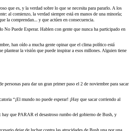
oso que es, y la verdad sobre lo que se necesita para pararlo. A los
ente: al comienzo, la verdad siempre está en manos de una minoría;
 que la comprendan... y que actúen en consecuencia.
ndo No Puede Esperar. Hablen con gente que nunca ha participado en
embre, han oído a mucha gente opinar que el clima político está
e plantear la visión que puede inspirar a esos millones. Alguien tiene
 personas para dar un gran primer paso el 2 de noviembre para sacar
ocatoria “¡El mundo no puede esperar! ¡Hay que sacar corriendo al
tra: hay que PARAR el desastroso rumbo del gobierno de Bush, y
esario dejar de luchar contra las atrocidades de Bush una por una,