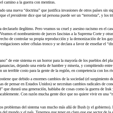
el camino a la guerra con mentiras.
do una nueva “doctrina” que justifica invasiones de otros países sin s
orque
el presidente
dice que tal persona puede ser un “terrorista”, y los t
a declararlo ilegítimo. Pero veamos su cruel y asesino racismo en el cas
. Veamos el nombramiento de jueces fascistas a la Suprema Corte y otras
erecho de controlar su propia reproducción y la demonización de los ga
estigaciones sobre células tronco y se declara a favor de enseñar el “dis
no” de este sistema es un horror para la mayoría de los pueblos del pla
ganancias, dejando una estela de hambre y miseria, y compitiendo entre 
 un terrible costo para la gente de la región, en competencia con los r
 sostiene que debido a enormes cambios de la sociedad (el surgimiento 
rmas de pensar en Estados Unidos) se necesitan cambios radicales de co
d” que durará una generación, hablaba de cosas como la guerra de Ira
acablemente. Con razón mucha gente dice que no quiere vivir en una “
os problemas del sistema van mucho más allá de Bush (y el gobierno). 
s del mundo y el país. Tenemos que tener en claro que ese sector de la 