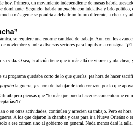
ía de hoy. Primero, un movimiento independiente de masas habría asestad
lase dominante. Segundo, habría un
pueblo
con iniciativa y brío político
 mucha más gente se pondría a debatir un futuro diferente, a checar y 
ancha”
ámica, se requiere una enorme cantidad de trabajo. Aun con los avances i
 2 de noviembre y unir a diversos sectores para impulsar la consigna “
u vida. O sea, la afición tiene que ir más allá de vitorear y abuchear, 
su programa quedaba corto de lo que querías, ¡es hora de hacer sacrifi
poyaba
la guerra, ¡es hora de trabajar de todo corazón por lo que apoya
 Ghraib pero piensas que “lo más que puedo hacer es concentrarme en mi 
eptarías?!?
an o en otras actividades, continúen y arrecien su trabajo. Pero es hora
la guerra. A los que dejaron la chamba y casa para ir a Nueva Orleáns o
 solo a ese crimen sino al gobierno en general. Nada menos dará la talla