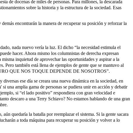
uesta de docenas de miles de personas. Para millones, la descarada
tionamientos sobre la historia y la estructura de la sociedad. Esas
 demás encontrarán la manera de recuperar su posición y reforzar la
dado, nada nuevo vería la luz. El dicho “la necesidad estimula el
e puede hacer. Ahora mismo los columnistas de derecha expresan
a misma inquietud de aprovechar las oportunidades y aspirar a la
es. Pero también está llena de ejemplos de gente que se mantuvo al
crito. EL FUTURO QUE NOS TOQUE DEPENDE DE NOSOTROS”.
 diversas ese día se creara una nueva dinámica en la sociedad, en
Y si una amplia gama de personas se pudiera unir en acción y debatir
jemplo, si “el lado positivo” respondiera con gran velocidad e
n tanto descaro a una Terry Schiavo? No estamos hablando de una gran
mbre.
ún quedaría la batalla por reemplazar el sistema. Si la gente sacara
lucharán a toda máquina para recuperar su posición y volver a lo