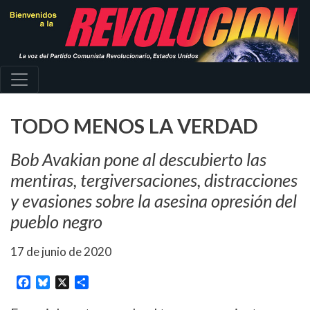
Pasar
al
contenido
principal
TODO MENOS LA VERDAD
Bob Avakian pone al descubierto las
mentiras, tergiversaciones, distracciones
y evasiones sobre la asesina opresión del
pueblo negro
17 de junio de 2020
Facebook
Bluesky
X
Share