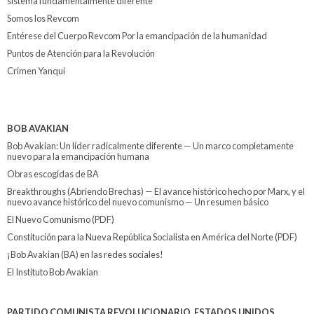
sistema fundamentalmente diferente
Somos los Revcom
Entérese del Cuerpo Revcom Por la emancipación de la humanidad
Puntos de Atención para la Revolución
Crimen Yanqui
BOB AVAKIAN
Bob Avakian: Un líder radicalmente diferente — Un marco completamente
nuevo para la emancipación humana
Obras escogidas de BA
Breakthroughs (Abriendo Brechas) — El avance histórico hecho por Marx, y el
nuevo avance histórico del nuevo comunismo — Un resumen básico
El Nuevo Comunismo (PDF)
Constitución para la Nueva República Socialista en América del Norte (PDF)
¡Bob Avakian (BA) en las redes sociales!
El Instituto Bob Avakian
PARTIDO COMUNISTA REVOLUCIONARIO, ESTADOS UNIDOS