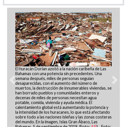
Dos indicios en el Ártico de lo rápido y catastrófico
que el cambio climático está afectando al mundo: 1) El
1º de agosto, la capa de hielo que cubre
Previous
Next
Groenlandia
se derritió más en un solo día de lo que
jamás se haya registrado
. 2) Durante los últimos dos
meses, los incendios forestales sin precedentes han
estado ardiendo desde Alaska hasta Siberia, y al
norte del Círculo Polar Ártico, lo que está
destruyendo bosques vírgenes y está emitiendo más
gases de efecto invernadero a la atmósfera. En la
imagen, el veloz derretimiento de la capa de hielo
Barnes en el Árctico canadiense. (Foto vía la