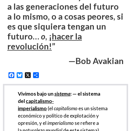
a las generaciones del futuro
a lo mismo, o a cosas peores, si
es que siquiera tengan un
futuro…
o
,
¡hacer la
revolución!
”
—Bob Avakian
Facebook
Bluesky
X
Share
Vivimos bajo un
sistema
:
— el sistema
del
capitalismo-
imperialismo
(el
capitalismo
es un sistema
económico y político de explotación y
opresión, y el
imperialismo
se refiere a
la
naturaleza mundial
de este sistema).