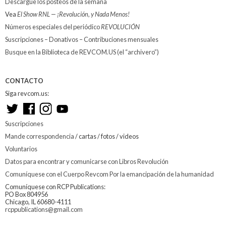
Descargue los posteos de la semana
Vea
El Show RNL — ¡Revolución, y Nada Menos!
Números especiales del periódico
REVOLUCIÓN
Suscripciones – Donativos – Contribuciones mensuales
Busque en la Biblioteca de REVCOM.US (el “archivero”)
CONTACTO
Siga revcom.us:
Suscripciones
Mande correspondencia
/ cartas / fotos / videos
Voluntarios
Datos para encontrar y comunicarse con Libros Revolución
Comuníquese con el Cuerpo Revcom Por la emancipación de la humanidad
Comuníquese con RCP Publications:
PO Box 804956
Chicago, IL 60680-4111
rcppublications@gmail.com