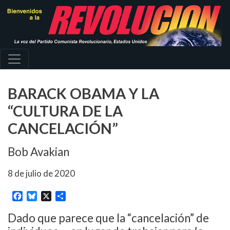
Pasar
al
contenido
principal
BARACK OBAMA Y LA
“CULTURA DE LA
CANCELACIÓN”
Bob Avakian
8 de julio de 2020
Facebook
Bluesky
X
Share
Dado que parece que la “cancelación” de