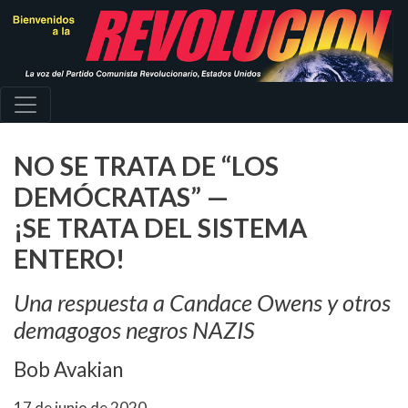
Pasar
al
contenido
principal
NO SE TRATA DE “LOS
DEMÓCRATAS” —
¡SE TRATA DEL SISTEMA
ENTERO!
Una respuesta a Candace Owens y otros
demagogos negros NAZIS
Bob Avakian
17 de junio de 2020