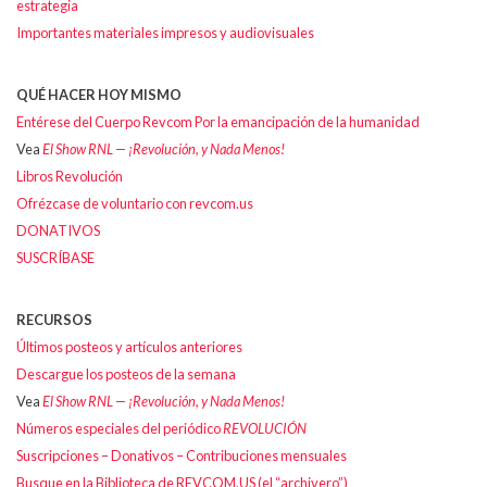
estrategia
Importantes materiales impresos y audiovisuales
QUÉ HACER HOY MISMO
Entérese del Cuerpo Revcom Por la emancipación de la humanidad
Vea
El Show RNL — ¡Revolución, y Nada Menos!
Libros Revolución
Ofrézcase de voluntario con revcom.us
DONATIVOS
SUSCRÍBASE
RECURSOS
Últimos posteos y artículos anteriores
Descargue los posteos de la semana
Vea
El Show RNL — ¡Revolución, y Nada Menos!
Números especiales del periódico
REVOLUCIÓN
Suscripciones – Donativos – Contribuciones mensuales
Busque en la Biblioteca de REVCOM.US (el “archivero”)