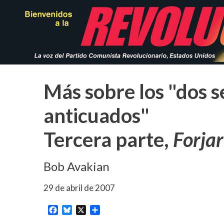
Pasar
al
contenido
principal
Más sobre los "dos 
anticuados"
Tercera parte,
Forja
Bob Avakian
29 de abril de 2007
Facebook
Bluesky
X
Share