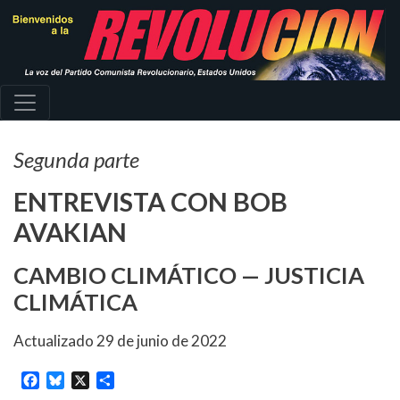
Pasar
al
contenido
principal
Segunda parte
ENTREVISTA CON BOB
AVAKIAN
CAMBIO CLIMÁTICO — JUSTICIA
CLIMÁTICA
Actualizado
29 de junio de 2022
Facebook
Bluesky
X
Share