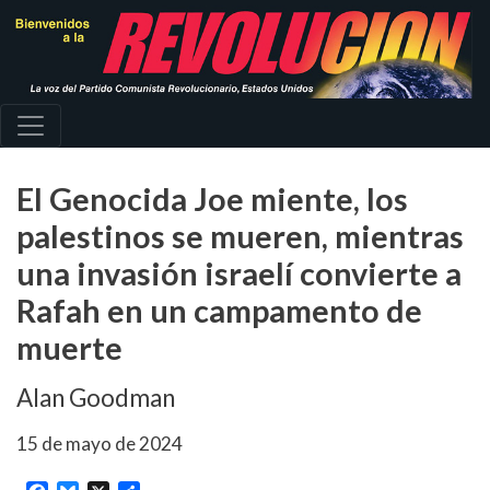
Pasar
al
contenido
principal
El Genocida Joe miente, los
palestinos se mueren, mientras
una invasión israelí convierte a
Rafah en un campamento de
muerte
Alan Goodman
15 de mayo de 2024
Facebook
Bluesky
X
Share