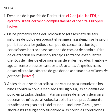
_______________
NOTAS:
1.
Después de la partida de Perlmutter,
el 2 de julio, las FDI, el
ejército israelí, cerraron completamente el hospital Europeo
.
[
volver
]
2.
En los primeros años del Holocausto (el asesinato de seis
millones de judíos europeos), el régimen nazi alemán se llevaron
por la fuerza a los judíos a campos de concentración bajo
condiciones horrorosas: raciones de comida de hambre, falta
de calefacción en invierno y trabajos forzados extenuantes.
Cientos de miles de ellos murieron de enfermedades, hambre y
agotamiento en estos campos
incluso antes de que
los nazis
desarrollaran las cámaras de gas donde asesinaron a
millones de
personas.
[
volver
]
3.
Antes de que se desarrollara una vacuna para inmunizar a los
niños contra la polio a mediados del siglo XX, las epidemias de
polio en Estados Unidos mataron a miles de niños y dejaron a
decenas de miles paralizados. La polio ha sido prácticamente
erradicada en gran parte del mundo —inclusive Gaza—, pero
ahora está resurgiendo allí debido a las horribles condiciones