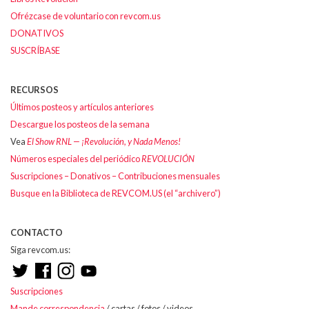
Ofrézcase de voluntario con revcom.us
DONATIVOS
SUSCRÍBASE
RECURSOS
Últimos posteos y artículos anteriores
Descargue los posteos de la semana
Vea
El Show RNL — ¡Revolución, y Nada Menos!
Números especiales del periódico
REVOLUCIÓN
Suscripciones – Donativos – Contribuciones mensuales
Busque en la Biblioteca de REVCOM.US (el “archivero”)
CONTACTO
Siga revcom.us:
Suscripciones
Mande correspondencia
/ cartas / fotos / videos