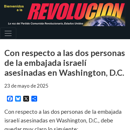
Pasar
al
contenido
principal
Con respecto a las dos personas
de la embajada israelí
asesinadas en Washington, D.C.
23 de mayo de 2025
Facebook
Bluesky
X
Share
Con respecto a las dos personas de la embajada
israelí
asesinadas
en Washington, D.C., debe
quedar muy claro lo siguiente: