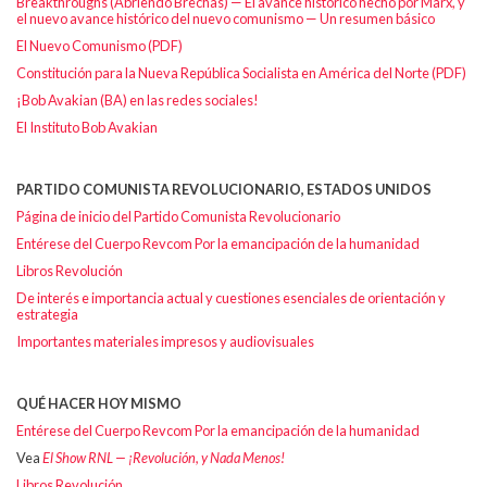
Breakthroughs (Abriendo Brechas) — El avance histórico hecho por Marx, y
el nuevo avance histórico del nuevo comunismo — Un resumen básico
El Nuevo Comunismo (PDF)
Constitución para la Nueva República Socialista en América del Norte (PDF)
¡Bob Avakian (BA) en las redes sociales!
El Instituto Bob Avakian
PARTIDO COMUNISTA REVOLUCIONARIO, ESTADOS UNIDOS
Página de inicio del Partido Comunista Revolucionario
Entérese del Cuerpo Revcom Por la emancipación de la humanidad
Libros Revolución
De interés e importancia actual y cuestiones esenciales de orientación y
estrategia
Importantes materiales impresos y audiovisuales
QUÉ HACER HOY MISMO
Entérese del Cuerpo Revcom Por la emancipación de la humanidad
Vea
El Show RNL — ¡Revolución, y Nada Menos!
Libros Revolución