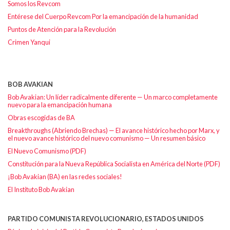
Somos los Revcom
Entérese del Cuerpo Revcom Por la emancipación de la humanidad
Puntos de Atención para la Revolución
Crimen Yanqui
BOB AVAKIAN
Bob Avakian: Un líder radicalmente diferente — Un marco completamente
nuevo para la emancipación humana
Obras escogidas de BA
Breakthroughs (Abriendo Brechas) — El avance histórico hecho por Marx, y
el nuevo avance histórico del nuevo comunismo — Un resumen básico
El Nuevo Comunismo (PDF)
Constitución para la Nueva República Socialista en América del Norte (PDF)
¡Bob Avakian (BA) en las redes sociales!
El Instituto Bob Avakian
PARTIDO COMUNISTA REVOLUCIONARIO, ESTADOS UNIDOS