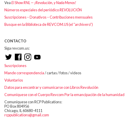
Vea
El Show RNL — ¡Revolución, y Nada Menos!
Números especiales del periódico
REVOLUCIÓN
Suscripciones – Donativos – Contribuciones mensuales
Busque en la Biblioteca de REVCOM.US (el “archivero”)
CONTACTO
Siga revcom.us:
Suscripciones
Mande correspondencia
/ cartas / fotos / videos
Voluntarios
Datos para encontrar y comunicarse con Libros Revolución
Comuníquese con el Cuerpo Revcom Por la emancipación de la humanidad
Comuníquese con RCP Publications:
PO Box 804956
Chicago, IL 60680-4111
rcppublications@gmail.com