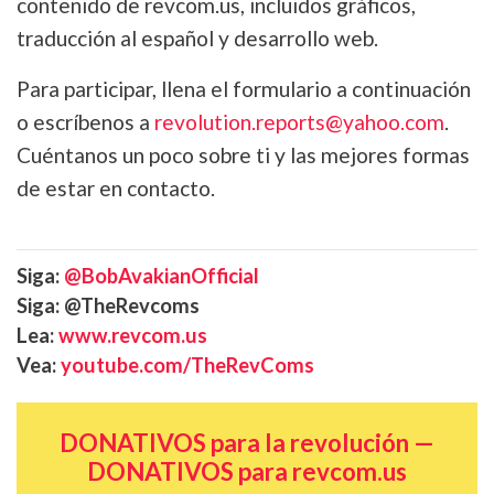
contenido de revcom.us, incluidos gráficos,
traducción al español y desarrollo web.
Para participar, llena el formulario a continuación
o escríbenos a
revolution.reports@yahoo.com
.
Cuéntanos un poco sobre ti y las mejores formas
de estar en contacto.
Siga:
@BobAvakianOfficial
Siga: @TheRevcoms
Lea:
www.revcom.us
Vea:
youtube.com/TheRevComs
DONATIVOS para la revolución —
DONATIVOS para revcom.us