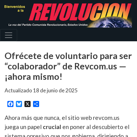
Pasar
al
contenido
principal
Ofrécete de voluntario para ser
“colaborador” de Revcom.us —
¡ahora mismo!
Actualizado
18 de junio de 2025
Facebook
Bluesky
X
Share
Ahora más que nunca, el sitio web revcom.us
juega un papel
crucial
en poner al descubierto el
sistema opresivo que nos gobierna, dirigiendo a