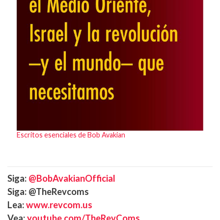
Escritos esenciales de Bob Avakian
Siga:
@BobAvakianOfficial
Siga: @TheRevcoms
Lea:
www.revcom.us
Vea:
youtube.com/TheRevComs