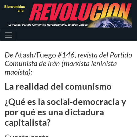
Pasar
al
contenido
principal
De
Atash/Fuego
#146, revista del Partido
Comunista de Irán (marxista leninista
maoísta):
La realidad del comunismo
¿Qué es la social-democracia y
por qué es una dictadura
capitalista?