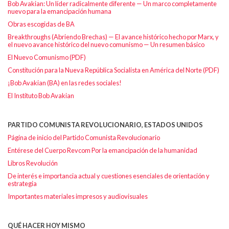
Bob Avakian: Un líder radicalmente diferente — Un marco completamente
nuevo para la emancipación humana
Obras escogidas de BA
Breakthroughs (Abriendo Brechas) — El avance histórico hecho por Marx, y
el nuevo avance histórico del nuevo comunismo — Un resumen básico
El Nuevo Comunismo (PDF)
Constitución para la Nueva República Socialista en América del Norte (PDF)
¡Bob Avakian (BA) en las redes sociales!
El Instituto Bob Avakian
PARTIDO COMUNISTA REVOLUCIONARIO, ESTADOS UNIDOS
Página de inicio del Partido Comunista Revolucionario
Entérese del Cuerpo Revcom Por la emancipación de la humanidad
Libros Revolución
De interés e importancia actual y cuestiones esenciales de orientación y
estrategia
Importantes materiales impresos y audiovisuales
QUÉ HACER HOY MISMO