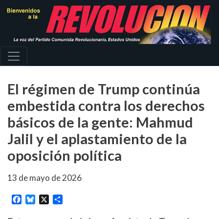
Pasar
al
contenido
principal
El régimen de Trump continúa
embestida contra los derechos
básicos de la gente: Mahmud
Jalil y el aplastamiento de la
oposición política
13 de mayo de 2026
Facebook
Bluesky
X
Share