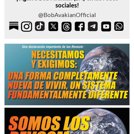
sociales!
@BobAvakianOfficial