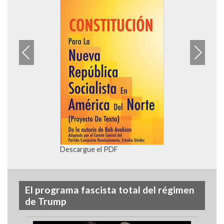
N
d
D
Descargue el PDF
El programa fascista total del régimen
de Trump