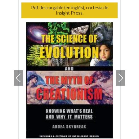
Pdf descargable (en inglés), cortesía de
Insight Press.
Repo
A l
Mov
ent
cam