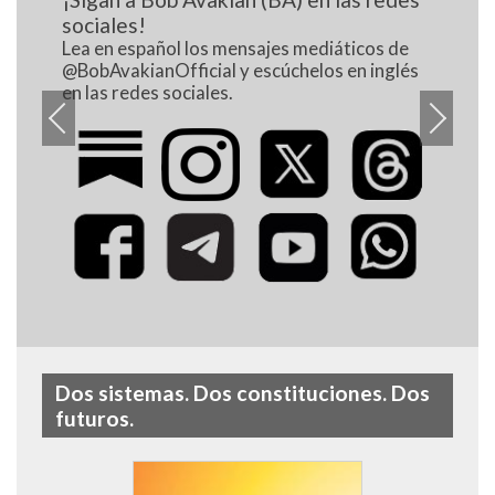
sociales!
Lea en español los mensajes mediáticos de
@BobAvakianOfficial y escúchelos en inglés
en las redes sociales.
B
j
N
Dos sistemas. Dos constituciones. Dos
futuros.
C